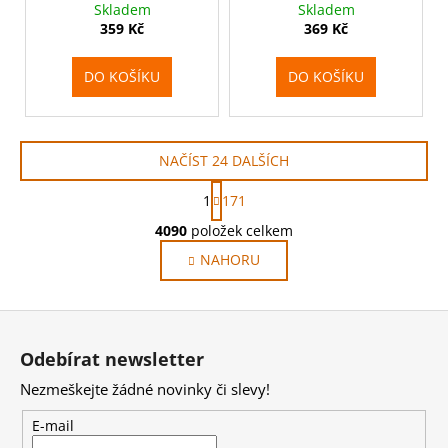
Special Hobby
Fighter-Bomber" 1:72 -
Skladem
Skladem
Special Hobby
359 Kč
369 Kč
DO KOŠÍKU
DO KOŠÍKU
NAČÍST 24 DALŠÍCH
S
1
171
t
O
r
4090
položek celkem
v
á
NAHORU
l
n
k
á
o
d
Z
v
a
á
á
c
Odebírat newsletter
n
p
í
í
Nezmeškejte žádné novinky či slevy!
p
a
r
t
E-mail
v