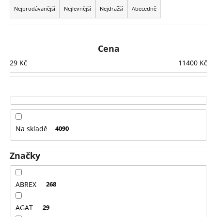
č
a
Nejprodávanější
Nejlevnější
Nejdražší
Abecedně
u
z
j
e
e
m
n
Cena
e
í
29
Kč
11400
Kč
p
r
WARHAMMER
40000:
o
RED
CORSAIRS
d
-
u
BATTLEFORCE
Na skladě
4090
-
k
LORDS
t
OF
Značky
THE
ů
MAELSTROM
3
ABREX
268
999
Kč
AGAT
29