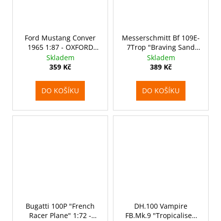
Ford Mustang Conver
Messerschmitt Bf 109E-
1965 1:87 - OXFORD
7Trop "Braving Sand
kovový model auta
and Snow" 1:72 -
Skladem
Skladem
Special Hobby
359 Kč
389 Kč
DO KOŠÍKU
DO KOŠÍKU
Bugatti 100P "French
DH.100 Vampire
Racer Plane" 1:72 -
FB.Mk.9 "Tropicalised