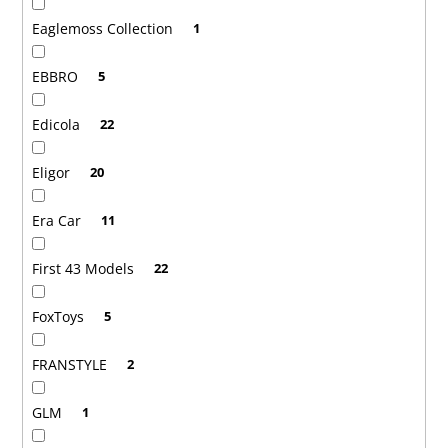
Eaglemoss Collection
1
EBBRO
5
Edicola
22
Eligor
20
Era Car
11
First 43 Models
22
FoxToys
5
FRANSTYLE
2
GLM
1