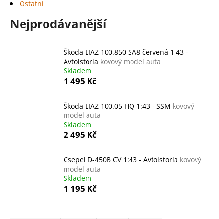
Ostatní
a
Nejprodávanější
j
í
t
Škoda LIAZ 100.850 SA8 červená 1:43 -
?
Avtoistoria
kovový model auta
Skladem
1 495 Kč
Škoda LIAZ 100.05 HQ 1:43 - SSM
kovový
HLEDAT
model auta
Skladem
2 495 Kč
D
Csepel D-450B CV 1:43 - Avtoistoria
kovový
o
model auta
p
Skladem
o
1 195 Kč
r
u
Ř