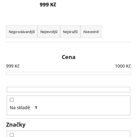
999 Kč
a
j
í
Ř
t
a
Nejprodávanější
Nejlevnější
Nejdražší
Abecedně
?
z
e
n
Cena
í
999
Kč
1000
Kč
p
HLEDAT
r
o
d
D
u
o
Na skladě
1
p
k
o
t
r
Značky
ů
u