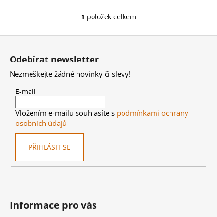
1
položek celkem
O
v
Z
l
á
á
Odebírat newsletter
d
p
a
Nezmeškejte žádné novinky či slevy!
a
c
t
E-mail
í
í
p
Vložením e-mailu souhlasíte s
podmínkami ochrany
r
osobních údajů
v
k
PŘIHLÁSIT SE
y
v
ý
p
i
s
Informace pro vás
u