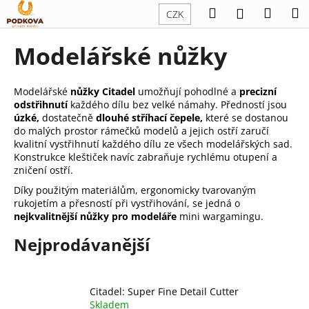
K
Přejít
Hledat
Náku
M
Přihlášení
CZK
na
o
obsah
Zpět
Zpět
košík
š
Modelářské nůžky
í
C
k
o
Modelářské
nůžky Citadel
umožňují pohodlné a
precizní
odstřihnutí
každého dílu bez velké námahy. Předností jsou
p
úzké,
dostatečně
dlouhé stříhací čepele,
které se dostanou
o
do malých prostor rámečků modelů a jejich ostří zaručí
t
kvalitní vystřihnutí každého dílu ze všech modelářských sad.
Konstrukce kleštiček navíc zabraňuje rychlému otupení a
ř
zničení ostří.
e
Díky použitým materiálům, ergonomicky tvarovaným
b
rukojetím a přesností při vystřihování, se jedná o
u
nejkvalitnější nůžky pro modeláře
mini wargamingu.
j
Nejprodávanější
e
t
e
Citadel: Super Fine Detail Cutter
n
Skladem