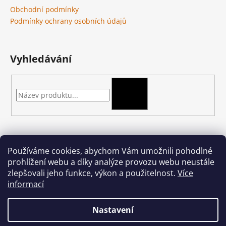
Obchodní podmínky
Podmínky ochrany osobních údajů
Vyhledávání
HLEDAT
Kontakt
Používáme cookies, abychom Vám umožnili pohodlné
prohlížení webu a díky analýze provozu webu neustále
podkova-shop
@
seznam.cz
zlepšovali jeho funkce, výkon a použitelnost.
Více
+420 704 397 000
informací
Nastavení