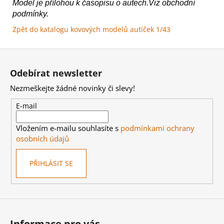
Model je přílohou k časopisu o autech.Viz obchodní
podmínky.
Zpět do katalogu kovových modelů autíček 1/43
Z
á
Odebírat newsletter
p
Nezmeškejte žádné novinky či slevy!
a
t
E-mail
í
Vložením e-mailu souhlasíte s
podmínkami ochrany
osobních údajů
PŘIHLÁSIT SE
Informace pro vás