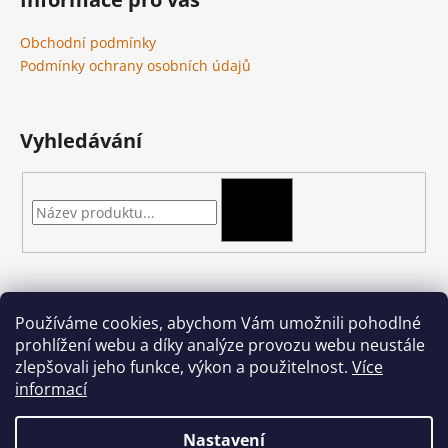
Obchodní podmínky
Podmínky ochrany osobních údajů
Vyhledávání
HLEDAT
Kontakt
Používáme cookies, abychom Vám umožnili pohodlné
prohlížení webu a díky analýze provozu webu neustále
podkova-shop
@
seznam.cz
zlepšovali jeho funkce, výkon a použitelnost.
Více
+420 704 397 000
informací
Nastavení