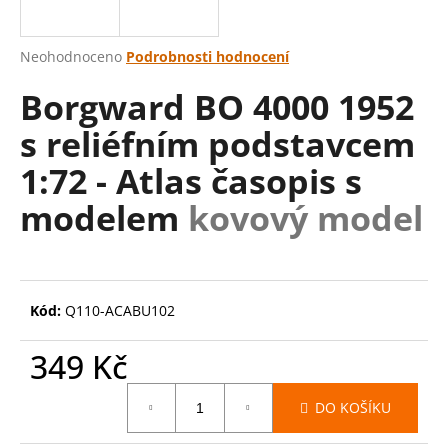
a
j
Průměrné
Neohodnoceno
Podrobnosti hodnocení
í
hodnocení
Borgward BO 4000 1952
produktu
t
je
?
s reliéfním podstavcem
0,0
z
1:72 - Atlas časopis s
5
hvězdiček.
modelem
kovový model
HLEDAT
Kód:
Q110-ACABU102
D
o
349 Kč
p
o
Měrná
r
DO KOŠÍKU
cena:
u