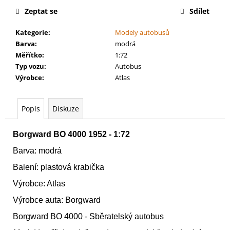
č
Zeptat se
Sdílet
u
j
Kategorie
:
Modely autobusů
e
Barva
:
modrá
m
Měřítko
:
1:72
e
Typ vozu
:
Autobus
Výrobce
:
Atlas
AGE
OF
SIGMAR:
Popis
Diskuze
BATTLEFORCE:
FLESH-
EATER
Borgward BO 4000 1952 - 1:72
-
CHARNELGRAND
Barva: modrá
JURY
Balení: plastová krabička
3
995
Výrobce: Atlas
Kč
Výrobce auta: Borgward
Borgward BO 4000 - Sběratelský autobus