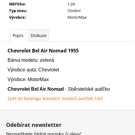
č
Měřítko
:
1:24
u
Typ vozu
:
Osobní
j
Výrobce
:
MotorMax
e
m
e
Popis
Diskuze
Chevrolet Bel Air Nomad 1955
WARHAMMER
40000:
Bárva modelu: zelená
EMPERORS
CHILDREN
Výrobce auta: Chevrolet
-
BLISSBOUND
Výrobce: MotorMax
WARBAND
EMPERORS
Chevrolet Bel Air Nomad
- Sběratelské autíčko
CHILDREN
-
Zpět do katalogu kovových modelů autíček 1/43
BLISSBOUND
WARBAND
Z
4
á
499
Odebírat newsletter
Kč
p
Nezmeškejte žádné novinky či slevy!