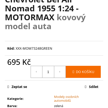
je
a
Nomad 1955 1:24 -
0,0
z
j
MOTORMAX
kovový
5
í
hvězdiček.
model auta
t
?
Kód:
XXX-MOM73248GREEN
HLEDAT
695 Kč
Měrná
DO KOŠÍKU
cena:
D
o
Zeptat se
Sdílet
p
o
Modely osobních
r
Kategorie
:
automobilů
u
Barva
:
zelená