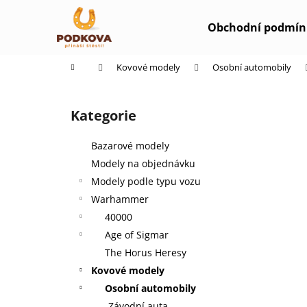
K
Přejít
na
o
Obchodní podmín
obsah
Zpět
Zpět
š
do
do
í
Domů
Kovové modely
Osobní automobily
k
obchodu
obchodu
P
o
Kategorie
Přeskočit
s
kategorie
t
Bazarové modely
r
Modely na objednávku
a
Modely podle typu vozu
n
Warhammer
n
40000
í
Age of Sigmar
p
The Horus Heresy
a
Kovové modely
n
Osobní automobily
e
Závodní auta