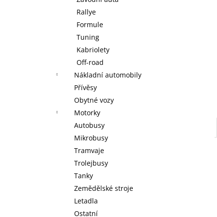
WARHAMMER 40000: EMPERORS
l
CHILDREN - BLISSBOUND WARBAND
Rallye
EMPERORS CHILDREN - BLISSBOUND
Formule
WARBAND
Tuning
4 499 Kč
Kabriolety
Off-road
Nákladní automobily
Přívěsy
Obytné vozy
Motorky
Autobusy
Mikrobusy
Tramvaje
Trolejbusy
Tanky
Zemědělské stroje
Letadla
Ostatní