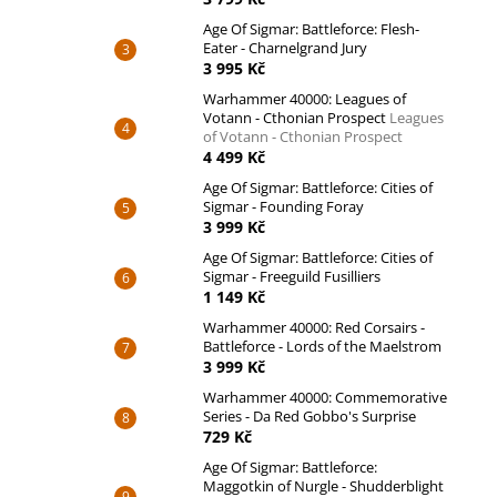
Age Of Sigmar: Battleforce: Flesh-
Eater - Charnelgrand Jury
3 995 Kč
Warhammer 40000: Leagues of
Votann - Cthonian Prospect
Leagues
of Votann - Cthonian Prospect
4 499 Kč
Age Of Sigmar: Battleforce: Cities of
Sigmar - Founding Foray
3 999 Kč
Age Of Sigmar: Battleforce: Cities of
Sigmar - Freeguild Fusilliers
1 149 Kč
Warhammer 40000: Red Corsairs -
Battleforce - Lords of the Maelstrom
3 999 Kč
Warhammer 40000: Commemorative
Series - Da Red Gobbo's Surprise
729 Kč
Age Of Sigmar: Battleforce:
Maggotkin of Nurgle - Shudderblight