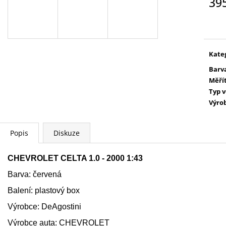
39
WARHAMMER 40000: EMPERORS
AGE OF SIGMAR:
CHILDREN - LORDS OF EXCESS
EATER - CHARN
Měr
EMPERORS CHILDREN - LORDS OF
cena
3 995 Kč
EXCESS
3 799 Kč
Kate
Barv
Měří
Typ 
Výro
Popis
Diskuze
CHEVROLET CELTA 1.0 - 2000 1:43
Barva: červená
Balení: plastový box
Výrobce: DeAgostini
Výrobce auta: CHEVROLET