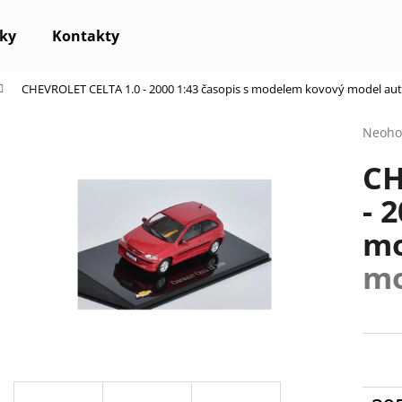
ky
Kontakty
CHEVROLET CELTA 1.0 - 2000 1:43 časopis s modelem
kovový model au
Co potřebujete najít?
Průmě
Neoho
hodno
CH
produ
HLEDAT
je
- 
0,0
z
m
5
Doporučujeme
hvězdi
mo