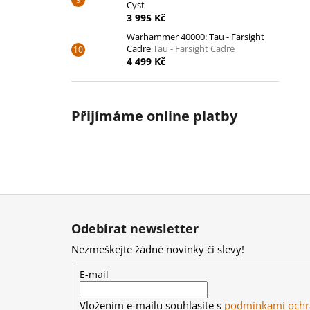
Cyst
3 995 Kč
Warhammer 40000: Tau - Farsight
Cadre
Tau - Farsight Cadre
4 499 Kč
Přijímáme online platby
Z
á
Odebírat newsletter
p
Nezmeškejte žádné novinky či slevy!
a
t
E-mail
í
Vložením e-mailu souhlasíte s
podmínkami ochr