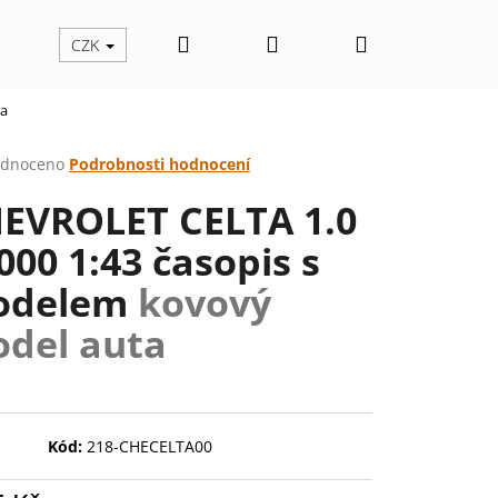
Hledat
Přihlášení
Nákupní
CZK
ta
košík
rné
dnoceno
Podrobnosti hodnocení
cení
EVROLET CELTA 1.0
ktu
2000 1:43 časopis s
odelem
kovový
ček.
del auta
Kód:
218-CHECELTA00
Následující