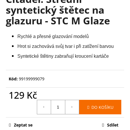
je
a
syntetický štětec na
0,0
z
j
glazuru - STC M Glaze
5
í
hvězdiček.
t
?
Rychlé a přesné glazování modelů
Hrot si zachovává svůj tvar i při zatížení barvou
Syntetické štětiny zabraňují kroucení kartáče
HLEDAT
Kód:
99199999079
D
129 Kč
o
Měrná
p
DO KOŠÍKU
cena:
o
r
u
Zeptat se
Sdílet