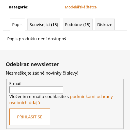
č
u
Kategorie
:
Modelářské štětce
j
e
Popis
Související (15)
Podobné (15)
Diskuze
m
e
Popis produktu není dostupný
WARHAMMER
Z
40000:
á
LEAGUES
Odebírat newsletter
OF
p
VOTANN
Nezmeškejte žádné novinky či slevy!
-
a
CTHONIAN
t
E-mail
PROSPECT
LEAGUES
í
OF
Vložením e-mailu souhlasíte s
podmínkami ochrany
VOTANN
osobních údajů
-
CTHONIAN
PROSPECT
PŘIHLÁSIT SE
4
499