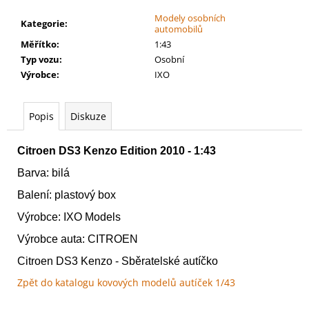
č
u
Modely osobních
Kategorie
:
automobilů
j
Měřítko
:
1:43
e
Typ vozu
:
Osobní
m
Výrobce
:
IXO
e
Popis
Diskuze
BLOOD
BOWL
SECOND
Citroen DS3 Kenzo Edition 2010 - 1:43
SEASON
EDITION
Barva: bilá
2
799
Balení: plastový box
Kč
Výrobce: IXO Models
Výrobce auta: CITROEN
Citroen DS3 Kenzo - Sběratelské autíčko
Zpět do katalogu kovových modelů autíček 1/43