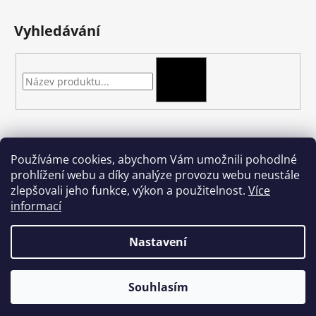
Vyhledávání
HLEDAT
Kontakt
Používáme cookies, abychom Vám umožnili pohodlné
prohlížení webu a díky analýze provozu webu neustále
podkova-shop
@
seznam.cz
zlepšovali jeho funkce, výkon a použitelnost.
Více
+420 704 397 000
informací
Nastavení
Vytvořil Shoptet
Souhlasím
Copyright 2026
podkova.cz
. Všechna práva vyhrazena.