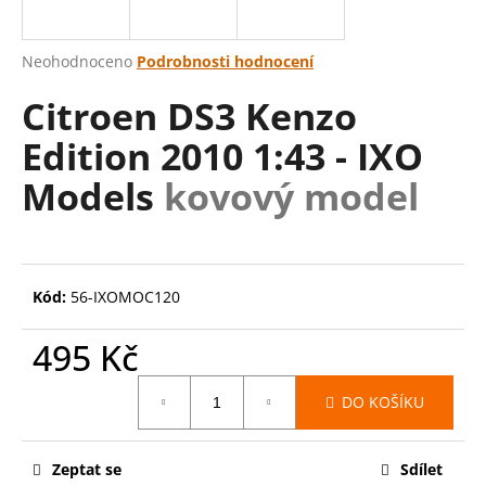
a
j
Průměrné
Neohodnoceno
Podrobnosti hodnocení
í
hodnocení
Citroen DS3 Kenzo
produktu
t
je
?
Edition 2010 1:43 - IXO
0,0
z
Models
kovový model
5
hvězdiček.
HLEDAT
Kód:
56-IXOMOC120
D
495 Kč
o
Měrná
p
DO KOŠÍKU
cena:
o
r
u
Zeptat se
Sdílet