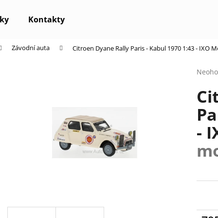
ky
Kontakty
Závodní auta
Citroen Dyane Rally Paris - Kabul 1970 1:43 - IXO 
Co potřebujete najít?
Průmě
Neoho
hodno
Ci
produ
HLEDAT
je
Pa
0,0
z
- 
5
Doporučujeme
hvězdi
mo