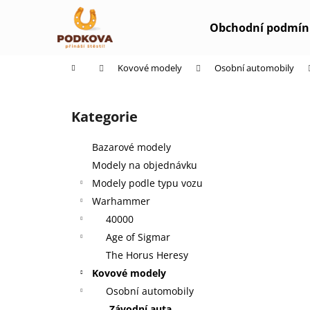
K
Přejít
na
o
Obchodní podmín
obsah
Zpět
Zpět
š
do
do
í
Domů
Kovové modely
Osobní automobily
k
obchodu
obchodu
P
o
Kategorie
Přeskočit
s
kategorie
t
Bazarové modely
r
Modely na objednávku
a
Modely podle typu vozu
n
Warhammer
n
40000
í
Age of Sigmar
p
The Horus Heresy
a
Kovové modely
n
Osobní automobily
e
Závodní auta