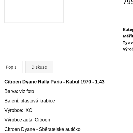
79
WARHAMMER 40000: EMPERORS
AGE OF SIGMAR:
CHILDREN - LORDS OF EXCESS
EATER - CHARN
Měr
EMPERORS CHILDREN - LORDS OF
cena
3 995 Kč
EXCESS
3 799 Kč
Kate
Měří
Typ 
Výro
Popis
Diskuze
Citroen Dyane Rally Paris - Kabul 1970 - 1:43
Barva: viz foto
Balení: plastová krabice
Výrobce: IXO
Výrobce auta: Citroen
Citroen Dyane
- Sběratelské autíčko