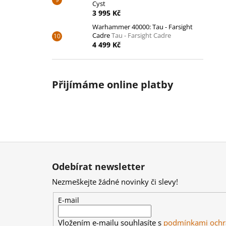
Cyst
3 995 Kč
Warhammer 40000: Tau - Farsight
Cadre
Tau - Farsight Cadre
4 499 Kč
Přijímáme online platby
Z
á
Odebírat newsletter
p
Nezmeškejte žádné novinky či slevy!
a
t
E-mail
í
Vložením e-mailu souhlasíte s
podmínkami ochr