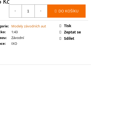
5 Kč
 BATTLEFORCE: FLESH-
ELGRAND JURY
ná
DO KOŠÍKU
:
Tisk
gorie
:
Modely závodních aut
tko
:
1:43
Zeptat se
vozu
:
Závodní
Sdílet
bce
:
IXO