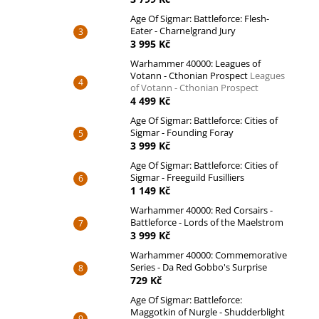
Age Of Sigmar: Battleforce: Flesh-
Eater - Charnelgrand Jury
3 995 Kč
Warhammer 40000: Leagues of
Votann - Cthonian Prospect
Leagues
of Votann - Cthonian Prospect
4 499 Kč
Age Of Sigmar: Battleforce: Cities of
Sigmar - Founding Foray
3 999 Kč
Age Of Sigmar: Battleforce: Cities of
Sigmar - Freeguild Fusilliers
1 149 Kč
Warhammer 40000: Red Corsairs -
Battleforce - Lords of the Maelstrom
3 999 Kč
Warhammer 40000: Commemorative
Series - Da Red Gobbo's Surprise
729 Kč
Age Of Sigmar: Battleforce:
Maggotkin of Nurgle - Shudderblight