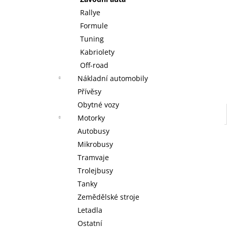
WARHAMMER 40000: EMPERORS
l
CHILDREN - BLISSBOUND WARBAND
Rallye
EMPERORS CHILDREN - BLISSBOUND
Formule
WARBAND
Tuning
4 499 Kč
Kabriolety
Off-road
Nákladní automobily
Přívěsy
Obytné vozy
Motorky
Autobusy
Mikrobusy
Tramvaje
Trolejbusy
Tanky
Zemědělské stroje
Letadla
Ostatní