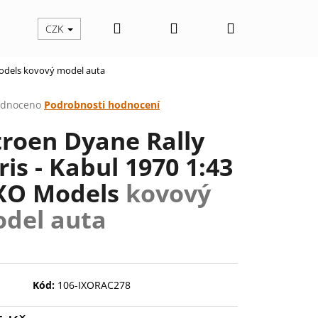
Hledat
Přihlášení
Nákupní
CZK
Models
kovový model auta
košík
rné
dnoceno
Podrobnosti hodnocení
cení
troen Dyane Rally
ktu
ris - Kabul 1970 1:43
IXO Models
kovový
ček.
del auta
Kód:
106-IXORAC278
Následující