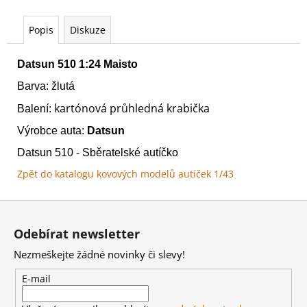
č
u
Popis
Diskuze
j
e
m
Datsun 510 1:24 Maisto
e
Barva: žlutá
kartónová průhledná krabička
Balení:
WARHAMMER
40000:
Výrobce auta:
Datsun
RED
CORSAIRS
Datsun 510
- Sběratelské autíčko
-
Zpět do katalogu kovových modelů autíček 1/43
BATTLEFORCE
-
LORDS
Z
OF
á
THE
Odebírat newsletter
MAELSTROM
p
3
Nezmeškejte žádné novinky či slevy!
a
999
t
Kč
E-mail
í