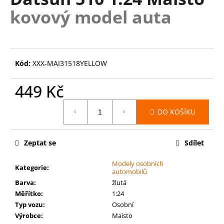
je
a
kovový model auta
0,0
z
j
5
í
hvězdiček.
t
?
Kód:
XXX-MAI31518YELLOW
449 Kč
Měrná
DO KOŠÍKU
cena:
HLEDAT
Zeptat se
Sdílet
D
Modely osobních
Kategorie
:
o
automobilů
p
Barva
:
žlutá
o
Měřítko
:
1:24
r
Typ vozu
:
Osobní
u
Výrobce
:
Maisto