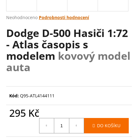
a
j
Průměrné
Neohodnoceno
Podrobnosti hodnocení
í
hodnocení
Dodge D-500 Hasiči 1:72
produktu
t
je
?
- Atlas časopis s
0,0
z
modelem
kovový model
5
hvězdiček.
auta
HLEDAT
Kód:
Q95-ATL4144111
D
o
295 Kč
p
o
Měrná
r
DO KOŠÍKU
cena:
u