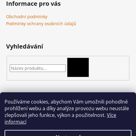
Informace pro vás
Obchodní podmínky
Podmínky ochrany osobních údajů
Vyhledávání
HLEDAT
Kontakt
Používáme cookies, abychom Vám umožnili pohodlné
prohlížení webu a díky analýze provozu webu neustále
podkova-shop
@
seznam.cz
zlepšovali jeho funkce, výkon a použitelnost.
Více
+420 704 397 000
informací