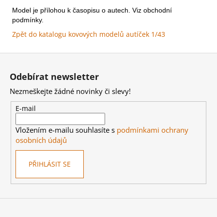
Kč
Model je přílohou k časopisu o autech. Viz obchodní
podmínky.
Zpět do katalogu kovových modelů autíček 1/43
Z
á
Odebírat newsletter
p
Nezmeškejte žádné novinky či slevy!
a
t
E-mail
í
Vložením e-mailu souhlasíte s
podmínkami ochrany
osobních údajů
PŘIHLÁSIT SE