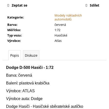
č
Zeptat se
Sdílet
u
j
Modely nákladních
e
Kategorie
:
automobilů
m
Barva
:
červená
e
Měřítko
:
1:72
Typ vozu
:
Hasičské
Výrobce
:
Atlas
WARHAMMER
40000:
LEAGUES
OF
Popis
Diskuze
VOTANN
-
CTHONIAN
Dodge D-500 Hasiči - 1:72
PROSPECT
LEAGUES
Barva: červená
OF
VOTANN
Balení: plastová krabička
-
Výrobce: ATLAS
CTHONIAN
PROSPECT
Výrobce auta: Dodge
4
499
Dodge Hasiči
- Hasičské sběratelské autíčko