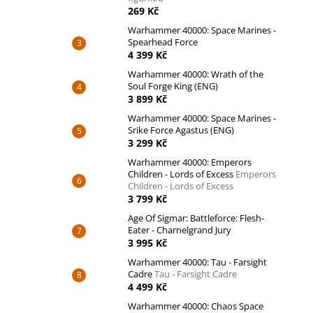
269 Kč
Warhammer 40000: Space Marines -
Spearhead Force
4 399 Kč
Warhammer 40000: Wrath of the
Soul Forge King (ENG)
3 899 Kč
Warhammer 40000: Space Marines -
Srike Force Agastus (ENG)
3 299 Kč
Warhammer 40000: Emperors
Children - Lords of Excess
Emperors
Children - Lords of Excess
3 799 Kč
Age Of Sigmar: Battleforce: Flesh-
Eater - Charnelgrand Jury
3 995 Kč
Warhammer 40000: Tau - Farsight
Cadre
Tau - Farsight Cadre
4 499 Kč
Warhammer 40000: Chaos Space