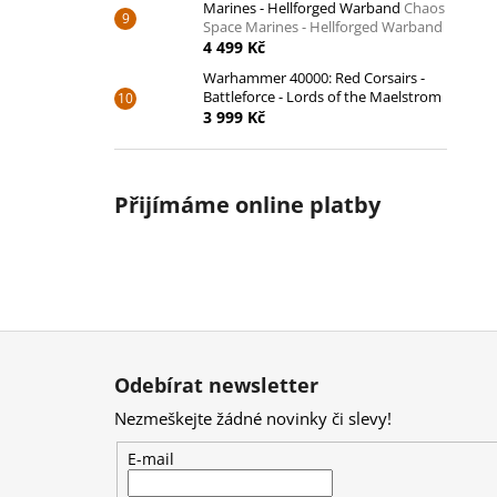
Marines - Hellforged Warband
Chaos
Space Marines - Hellforged Warband
4 499 Kč
Warhammer 40000: Red Corsairs -
Battleforce - Lords of the Maelstrom
3 999 Kč
Přijímáme online platby
Z
á
Odebírat newsletter
p
Nezmeškejte žádné novinky či slevy!
a
t
E-mail
í