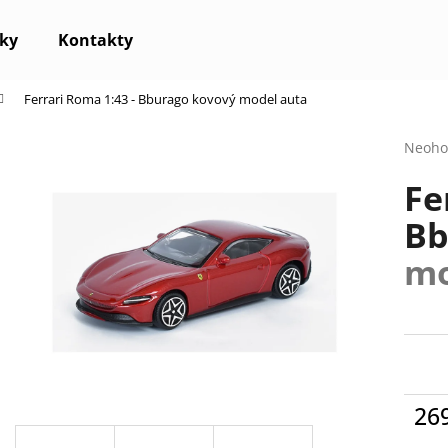
ky
Kontakty
Ferrari Roma 1:43 - Bburago
kovový model auta
Co potřebujete najít?
Průmě
Neoho
hodno
Fe
produ
HLEDAT
je
Bb
0,0
z
mo
5
Doporučujeme
hvězdi
26
Měr