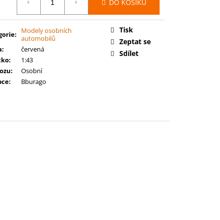
00: SPACE MARINES -
DO KOŠÍKU
:
RCE
Tisk
Modely osobních
gorie
:
automobilů
Zeptat se
a
:
červená
Sdílet
tko
:
1:43
vozu
:
Osobní
bce
:
Bburago