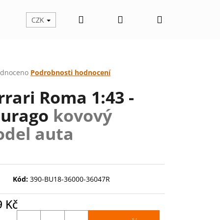
Hledat
Přihlášení
Nákupní
CZK
košík
rné
dnoceno
Podrobnosti hodnocení
cení
rrari Roma 1:43 -
ktu
urago
kovový
del auta
ček.
Kód:
390-BU18-36000-36047R
9 Kč
Následující
ná