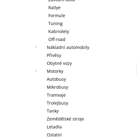
KOUZELNÉ DETSTVÍ ANNY A ELSY -
l
KNIHA S FIGURKOU KOUZELNÉ AUDIO
Rallye
POHÁDKY DISNEY #117 - DEAGOSTINI
Formule
KOUZELNÉ DETSTVÍ ANNY A ELSY -
DEAGOSTINI
Tuning
269 Kč
Kabriolety
Off-road
Nákladní automobily
Přívěsy
Obytné vozy
Motorky
Autobusy
Mikrobusy
Tramvaje
Trolejbusy
Tanky
Zemědělské stroje
Letadla
Ostatní