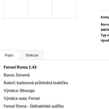
PETR PAN - KNIHA S FIGURKOU
WARHAMMER 400
cena
KOUZELNÉ AUDIO POHÁDKY DISNEY
SPEARHEAD FO
#68 - DEAGOSTINI
PETR PAN - KNIHA S
4 399 Kč
FIGURKOU
Kate
269 Kč
Barv
Měří
Typ 
Výro
Popis
Diskuze
Ferrari Roma 1:43
Barva: červená
Balení: kartonová průhledná krabička
Výrobce: Bburago
Výrobce auta: Ferrari
Ferrari Roma - Sběratelské autíčko