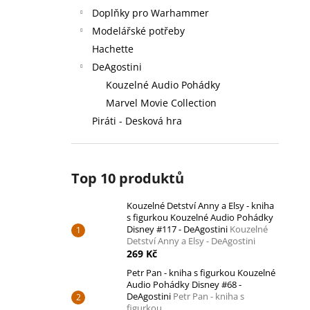
Doplňky pro Warhammer
Modelářské potřeby
Hachette
DeAgostini
Kouzelné Audio Pohádky
Marvel Movie Collection
Piráti - Desková hra
Top 10 produktů
Kouzelné Detství Anny a Elsy - kniha
s figurkou Kouzelné Audio Pohádky
Disney #117 - DeAgostini
Kouzelné
Detství Anny a Elsy - DeAgostini
269 Kč
Petr Pan - kniha s figurkou Kouzelné
Audio Pohádky Disney #68 -
DeAgostini
Petr Pan - kniha s
figurkou