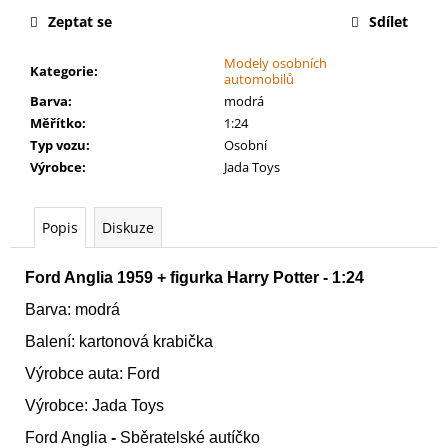
č
Zeptat se
Sdílet
u
j
Modely osobních
e
Kategorie
:
automobilů
m
Barva
:
modrá
e
Měřítko
:
1:24
Typ vozu
:
Osobní
Výrobce
:
Jada Toys
PETR
PAN
-
KNIHA
Popis
Diskuze
S
FIGURKOU
KOUZELNÉ
Ford Anglia 1959 + figurka Harry Potter - 1:24
AUDIO
POHÁDKY
Barva: modrá
DISNEY
#68
Balení: kartonová krabička
-
Výrobce auta: Ford
DEAGOSTINI
PETR
Výrobce: Jada Toys
PAN
-
Ford Anglia
-
Sběratelské autíčko
KNIHA