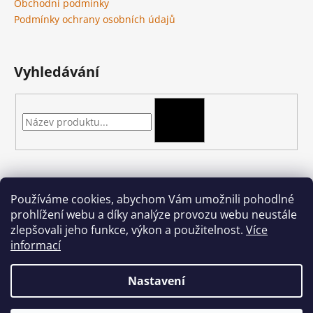
Obchodní podmínky
Podmínky ochrany osobních údajů
Vyhledávání
HLEDAT
Kontakt
Používáme cookies, abychom Vám umožnili pohodlné
prohlížení webu a díky analýze provozu webu neustále
podkova-shop
@
seznam.cz
zlepšovali jeho funkce, výkon a použitelnost.
Více
+420 704 397 000
informací
Nastavení
Vytvořil Shoptet