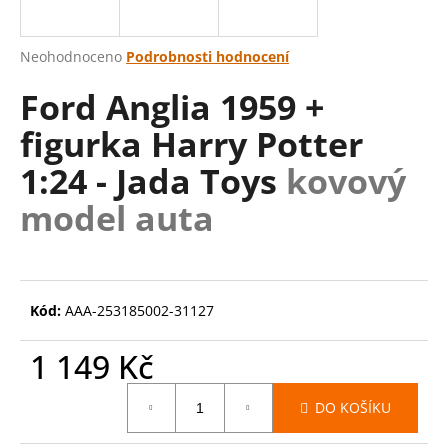
a
j
Průměrné
Neohodnoceno
Podrobnosti hodnocení
í
hodnocení
Ford Anglia 1959 +
produktu
t
je
?
figurka Harry Potter
0,0
z
1:24 - Jada Toys
kovový
5
hvězdiček.
model auta
HLEDAT
Kód:
AAA-253185002-31127
D
o
1 149 Kč
p
o
Měrná
r
DO KOŠÍKU
cena:
u