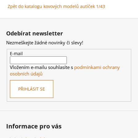
S
Zpět do katalogu kovových modelů autíček 1/43
FIGURKOU
269
Z
Kč
á
Odebírat newsletter
p
Nezmeškejte žádné novinky či slevy!
a
t
E-mail
í
Vložením e-mailu souhlasíte s
podmínkami ochrany
osobních údajů
PŘIHLÁSIT SE
Informace pro vás