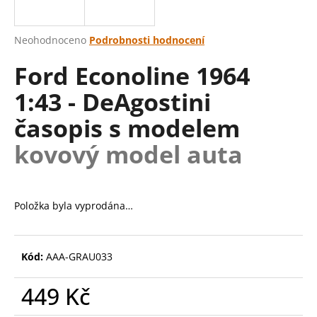
a
j
Průměrné
Neohodnoceno
Podrobnosti hodnocení
í
hodnocení
Ford Econoline 1964
produktu
t
je
?
1:43 - DeAgostini
0,0
z
časopis s modelem
5
hvězdiček.
kovový model auta
HLEDAT
Položka byla vyprodána…
D
o
p
Kód:
AAA-GRAU033
o
r
449 Kč
u
Měrná