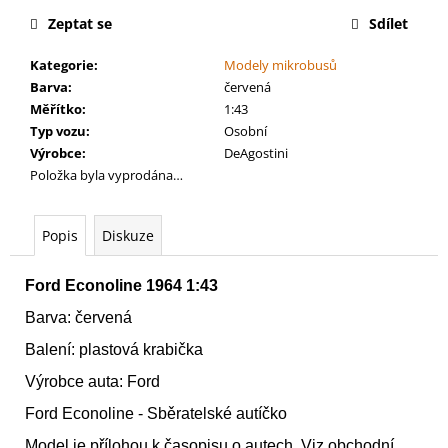
č
cena:
u
Zeptat se
Sdílet
j
Kategorie
:
Modely mikrobusů
e
Barva
:
červená
m
Měřítko
:
1:43
e
Typ vozu
:
Osobní
Výrobce
:
DeAgostini
AGE
Položka byla vyprodána…
OF
SIGMAR:
BATTLEFORCE:
Popis
Diskuze
CITIES
OF
SIGMAR
Ford Econoline 1964 1:43
-
FOUNDING
Barva: červená
FORAY
Balení: plastová krabička
3
999
Výrobce auta: Ford
Kč
Ford Econoline - Sběratelské autíčko
Model je přílohou k časopisu o autech. Viz obchodní