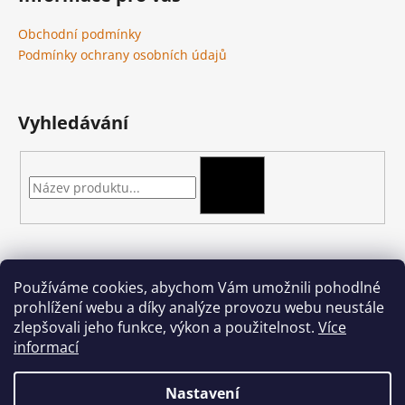
Obchodní podmínky
Podmínky ochrany osobních údajů
Vyhledávání
HLEDAT
Kontakt
Používáme cookies, abychom Vám umožnili pohodlné
prohlížení webu a díky analýze provozu webu neustále
podkova-shop
@
seznam.cz
zlepšovali jeho funkce, výkon a použitelnost.
Více
+420 704 397 000
informací
Nastavení