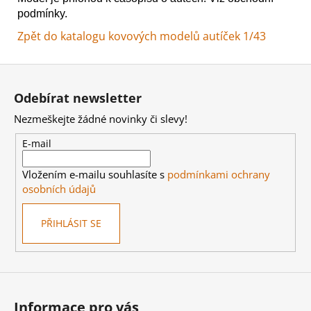
podmínky.
Zpět do katalogu kovových modelů autíček 1/43
Z
á
Odebírat newsletter
p
Nezmeškejte žádné novinky či slevy!
a
t
E-mail
í
Vložením e-mailu souhlasíte s
podmínkami ochrany
osobních údajů
PŘIHLÁSIT SE
Informace pro vás