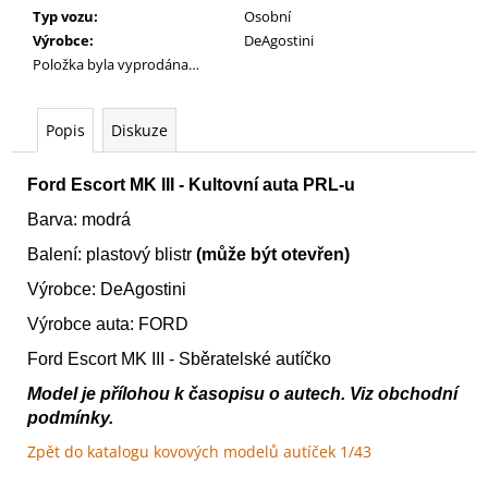
č
Typ vozu
:
Osobní
u
Výrobce
:
DeAgostini
j
Položka byla vyprodána…
e
m
e
Popis
Diskuze
Ford Escort MK III
- Kultovní auta PRL-u
WARHAMMER
40000:
Barva: modrá
EMPERORS
CHILDREN
Balení: plastový blistr
(může být otevřen)
-
BLISSBOUND
Výrobce: DeAgostini
WARBAND
EMPERORS
Výrobce auta:
FORD
CHILDREN
-
Ford Escort MK III
- Sběratelské autíčko
BLISSBOUND
WARBAND
Model
je
p
ří
lohou
k
č
asopisu
o
autech
.
Viz
obchodní
podmínky.
4
499
Zpět do katalogu kovových modelů autíček 1/43
Kč