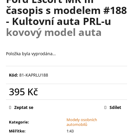
je
a
časopis s modelem #188
0,0
z
j
- Kultovní auta PRL-u
5
í
hvězdiček.
kovový model auta
t
?
Položka byla vyprodána…
HLEDAT
Kód:
81-KAPRLU188
395 Kč
D
Měrná
o
cena:
p
Zeptat se
Sdílet
o
Modely osobních
r
Kategorie
:
automobilů
u
Měřítko
:
1:43