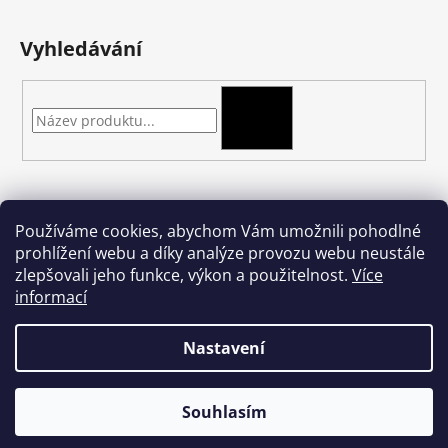
Vyhledávání
HLEDAT
Kontakt
Používáme cookies, abychom Vám umožnili pohodlné
prohlížení webu a díky analýze provozu webu neustále
podkova-shop
@
seznam.cz
zlepšovali jeho funkce, výkon a použitelnost.
Více
+420 704 397 000
informací
Nastavení
Vytvořil Shoptet
Souhlasím
Copyright 2026
podkova.cz
. Všechna práva vyhrazena.