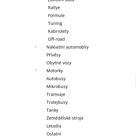
AGE OF SIGMAR: BATTLEFORCE: CITIES
l
OF SIGMAR - FOUNDING FORAY
Rallye
3 999 Kč
Formule
Tuning
Kabriolety
Off-road
Nákladní automobily
Přívěsy
Obytné vozy
Motorky
Autobusy
Mikrobusy
Tramvaje
Trolejbusy
Tanky
Zemědělské stroje
Letadla
Ostatní