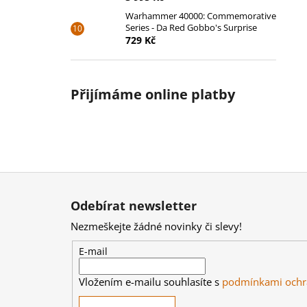
Warhammer 40000: Commemorative
Series - Da Red Gobbo's Surprise
729 Kč
Přijímáme online platby
Z
á
Odebírat newsletter
p
Nezmeškejte žádné novinky či slevy!
a
t
E-mail
í
Vložením e-mailu souhlasíte s
podmínkami ochr