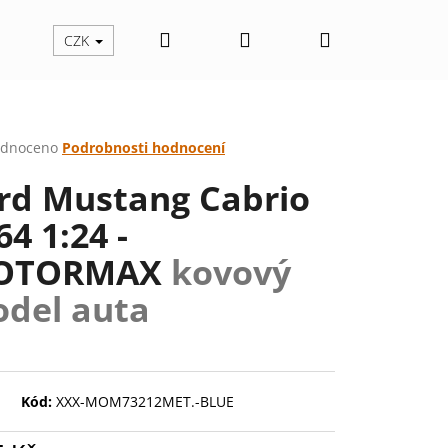
Hledat
Přihlášení
Nákupní
CZK
košík
rné
dnoceno
Podrobnosti hodnocení
cení
rd Mustang Cabrio
ktu
64 1:24 -
OTORMAX
kovový
ček.
del auta
Následující
Kód:
XXX-MOM73212MET.-BLUE