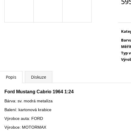
59
WARHAMMER 40000: TAU - FARSIGHT
WARHAMMER 400
CADRE
TAU - FARSIGHT CADRE
BATTLEFORCE - 
Měr
MAELSTROM
cena
4 499 Kč
3 999 Kč
Kate
Barv
Měří
Typ 
Výro
Popis
Diskuze
Ford Mustang Cabrio 1964 1:24
Bárva: sv. modrá metalíza
Balení: kartonová krabice
Výrobce auta: FORD
Výrobce: MOTORMAX