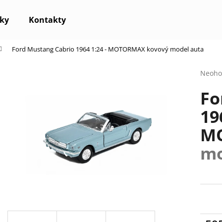
ky
Kontakty
Ford Mustang Cabrio 1964 1:24 - MOTORMAX
kovový model auta
Co potřebujete najít?
Průmě
Neoho
hodno
Fo
produ
HLEDAT
je
19
0,0
z
M
5
Doporučujeme
hvězdi
mo