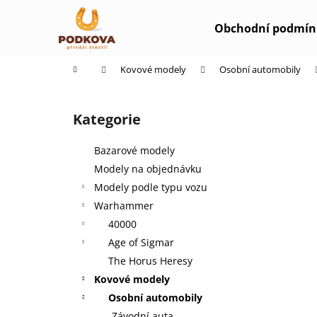
K
Přejít
na
o
Obchodní podmín
obsah
Zpět
Zpět
š
do
do
í
Domů
Kovové modely
Osobní automobily
k
obchodu
obchodu
P
o
Kategorie
Přeskočit
s
kategorie
t
Bazarové modely
r
Modely na objednávku
a
Modely podle typu vozu
n
Warhammer
n
40000
í
Age of Sigmar
p
The Horus Heresy
a
Kovové modely
n
Osobní automobily
e
Závodní auta