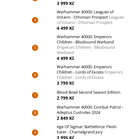
3 999 Kč
Warhammer 40000: Leagues of
Votann - Cthonian Prospect
Leagues
of Votann - Cthonian Prospect
4 499 Kč
Warhammer 40000: Emperors
Children - Blissbound Warband
Emperors Children - Blissbound
Warband
4 499 Kč
Warhammer 40000: Emperors
Children - Lords of Excess
Emperors
Children - Lords of Excess
3 799 Kč
Blood Bowl Second Season Edition
2 799 Kč
Warhammer 40000: Combat Patrol –
Adeptus Custodes 2024
2 849 Kč
Age Of Sigmar: Battleforce: Flesh-
Eater - Charnelgrand Jury
3 995 Kč