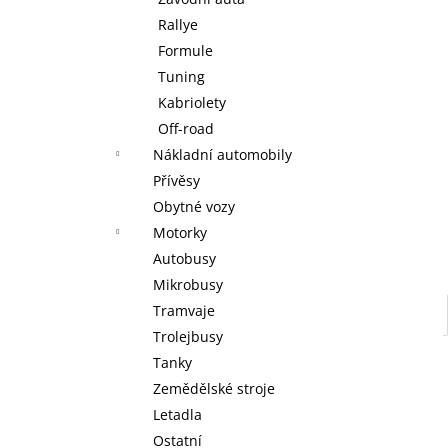
KOUZELNÉ DETSTVÍ ANNY A ELSY -
l
KNIHA S FIGURKOU KOUZELNÉ AUDIO
Rallye
POHÁDKY DISNEY #117 - DEAGOSTINI
Formule
KOUZELNÉ DETSTVÍ ANNY A ELSY -
DEAGOSTINI
Tuning
269 Kč
Kabriolety
Off-road
Nákladní automobily
Přívěsy
Obytné vozy
Motorky
Autobusy
Mikrobusy
Tramvaje
Trolejbusy
Tanky
Zemědělské stroje
Letadla
Ostatní