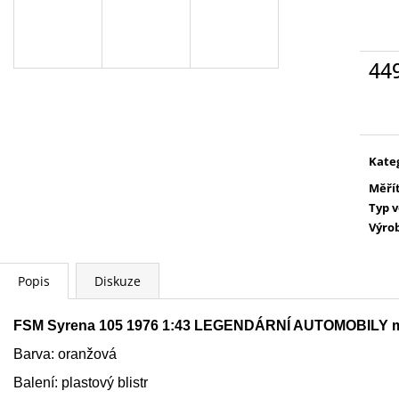
PETR PAN - KNIHA S FIGURKOU
WARHAMMER 400
KOUZELNÉ AUDIO POHÁDKY DISNEY
SPEARHEAD FO
#68 - DEAGOSTINI
PETR PAN - KNIHA S
4 399 Kč
FIGURKOU
44
269 Kč
Měr
cena
Kate
Měří
Typ 
Výro
Popis
Diskuze
FSM Syrena 105 1976 1:43 LEGENDÁRNÍ AUTOMOBILY m
Barva: oranžová
Balení: plastový blistr