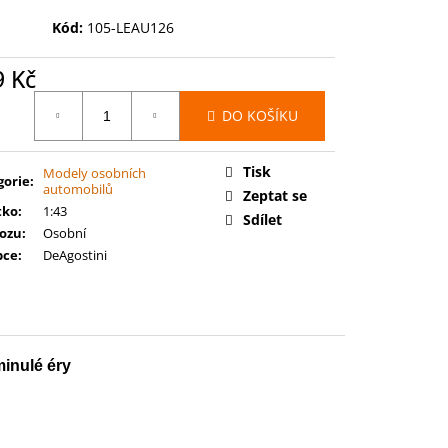
00: SPACE MARINES -
RCE
Kód:
105-LEAU126
9 Kč
ná
DO KOŠÍKU
:
Tisk
Modely osobních
gorie
:
automobilů
Zeptat se
tko
:
1:43
Sdílet
vozu
:
Osobní
bce
:
DeAgostini
inulé éry