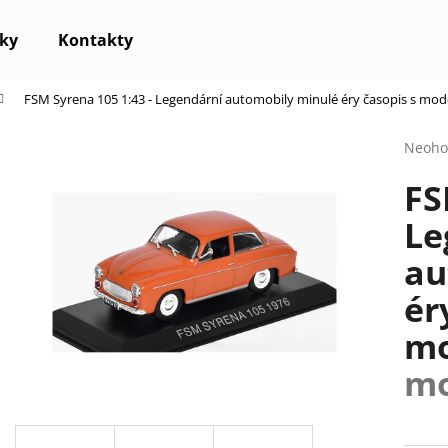
ky
Kontakty
FSM Syrena 105 1:43 - Legendární automobily minulé éry časopis s mo
Co potřebujete najít?
Průmě
Neoho
hodno
FS
produ
HLEDAT
je
Le
0,0
z
au
5
Doporučujeme
hvězdi
ér
mo
mo