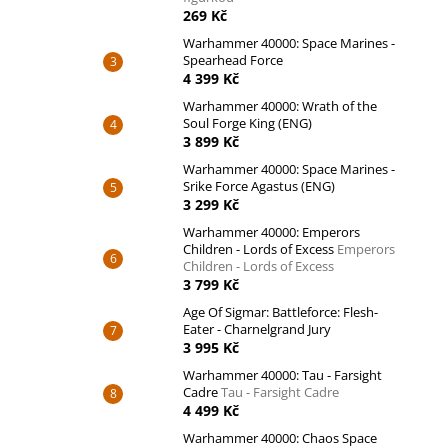
269 Kč
Warhammer 40000: Space Marines -
Spearhead Force
4 399 Kč
Warhammer 40000: Wrath of the
Soul Forge King (ENG)
3 899 Kč
Warhammer 40000: Space Marines -
Srike Force Agastus (ENG)
3 299 Kč
Warhammer 40000: Emperors
Children - Lords of Excess
Emperors
Children - Lords of Excess
3 799 Kč
Age Of Sigmar: Battleforce: Flesh-
Eater - Charnelgrand Jury
3 995 Kč
Warhammer 40000: Tau - Farsight
Cadre
Tau - Farsight Cadre
4 499 Kč
Warhammer 40000: Chaos Space