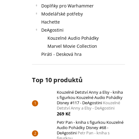
Doplňky pro Warhammer
Modelářské potřeby
Hachette
DeAgostini
Kouzelné Audio Pohádky
Marvel Movie Collection
Piráti - Desková hra
Top 10 produktů
Kouzelné Detství Anny a Elsy - kniha
s figurkou Kouzelné Audio Pohádky
Disney #117 - DeAgostini
Kouzelné
Detství Anny a Elsy - DeAgostini
269 Kč
Petr Pan - kniha s figurkou Kouzelné
Audio Pohádky Disney #68 -
DeAgostini
Petr Pan - kniha s
figurkou