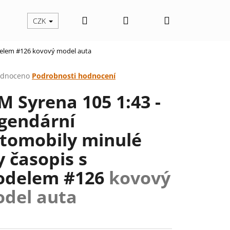
Hledat
Přihlášení
Nákupní
CZK
delem #126
kovový model auta
košík
rné
dnoceno
Podrobnosti hodnocení
cení
M Syrena 105 1:43 -
ktu
gendární
tomobily minulé
ček.
y časopis s
delem #126
kovový
del auta
Následující