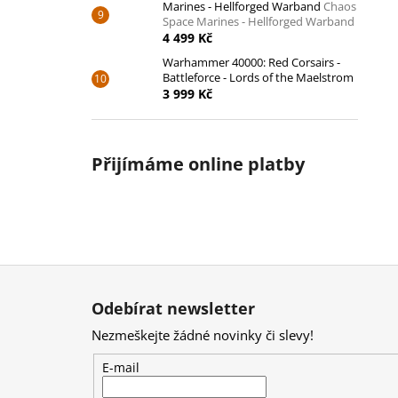
Marines - Hellforged Warband
Chaos
Space Marines - Hellforged Warband
4 499 Kč
Warhammer 40000: Red Corsairs -
Battleforce - Lords of the Maelstrom
3 999 Kč
Přijímáme online platby
Z
á
Odebírat newsletter
p
Nezmeškejte žádné novinky či slevy!
a
t
E-mail
í