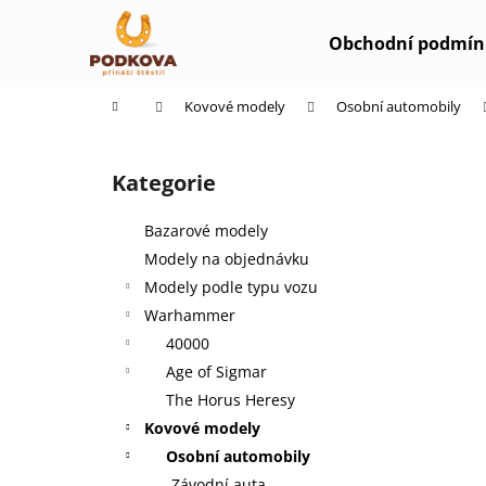
K
Přejít
na
o
Obchodní podmín
obsah
Zpět
Zpět
š
do
do
í
Domů
Kovové modely
Osobní automobily
k
obchodu
obchodu
P
o
Kategorie
Přeskočit
s
kategorie
t
Bazarové modely
r
Modely na objednávku
a
Modely podle typu vozu
n
Warhammer
n
40000
í
Age of Sigmar
p
The Horus Heresy
a
Kovové modely
n
Osobní automobily
e
Závodní auta