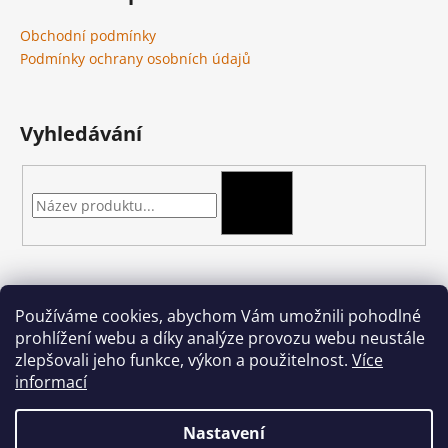
Obchodní podmínky
Podmínky ochrany osobních údajů
Vyhledávání
HLEDAT
Kontakt
Používáme cookies, abychom Vám umožnili pohodlné
prohlížení webu a díky analýze provozu webu neustále
podkova-shop
@
seznam.cz
zlepšovali jeho funkce, výkon a použitelnost.
Více
+420 704 397 000
informací
Nastavení