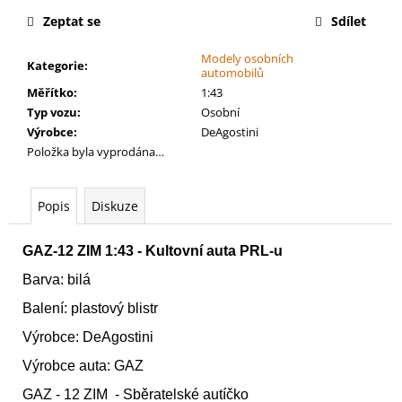
č
cena:
u
Zeptat se
Sdílet
j
Modely osobních
e
Kategorie
:
automobilů
m
Měřítko
:
1:43
e
Typ vozu
:
Osobní
Výrobce
:
DeAgostini
Položka byla vyprodána…
WARHAMMER
40000:
TAU
-
Popis
Diskuze
FARSIGHT
CADRE
TAU
GAZ-12 ZIM 1:43 - Kultovní auta PRL-u
-
FARSIGHT
Barva: bilá
CADRE
Balení: plastový blistr
4
499
Výrobce: DeAgostini
Kč
Výrobce auta: GAZ
GAZ - 12 ZIM - Sběratelské autíčko