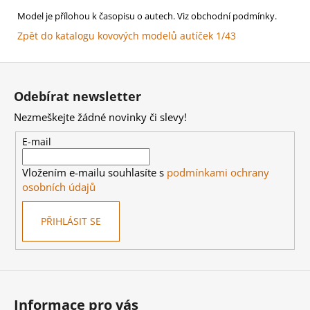
Model je přílohou k časopisu o autech. Viz obchodní podmínky.
Zpět do katalogu kovových modelů autíček 1/43
Z
á
Odebírat newsletter
p
Nezmeškejte žádné novinky či slevy!
a
t
E-mail
í
Vložením e-mailu souhlasíte s
podmínkami ochrany
osobních údajů
PŘIHLÁSIT SE
Informace pro vás