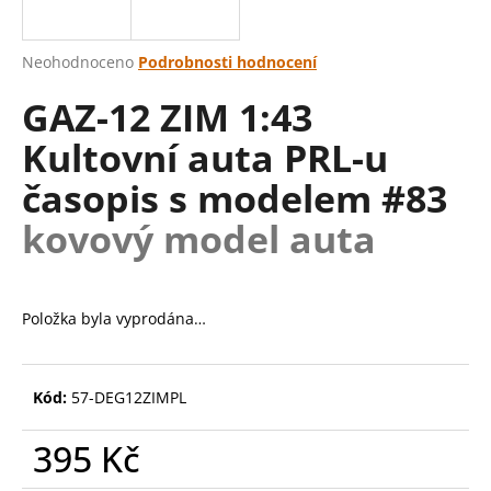
a
j
Průměrné
Neohodnoceno
Podrobnosti hodnocení
í
hodnocení
GAZ-12 ZIM 1:43
produktu
t
je
?
Kultovní auta PRL-u
0,0
z
časopis s modelem #83
5
hvězdiček.
kovový model auta
HLEDAT
Položka byla vyprodána…
D
o
p
Kód:
57-DEG12ZIMPL
o
r
395 Kč
u
Měrná