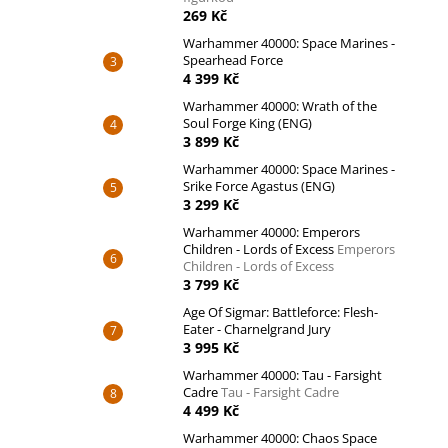
269 Kč
Warhammer 40000: Space Marines -
Spearhead Force
4 399 Kč
Warhammer 40000: Wrath of the
Soul Forge King (ENG)
3 899 Kč
Warhammer 40000: Space Marines -
Srike Force Agastus (ENG)
3 299 Kč
Warhammer 40000: Emperors
Children - Lords of Excess
Emperors
Children - Lords of Excess
3 799 Kč
Age Of Sigmar: Battleforce: Flesh-
Eater - Charnelgrand Jury
3 995 Kč
Warhammer 40000: Tau - Farsight
Cadre
Tau - Farsight Cadre
4 499 Kč
Warhammer 40000: Chaos Space