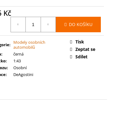
00: SPACE MARINES -
RCE
5 Kč
ná
DO KOŠÍKU
:
Tisk
Modely osobních
gorie
:
automobilů
Zeptat se
a
:
černá
Sdílet
tko
:
1:43
vozu
:
Osobní
bce
:
DeAgostini