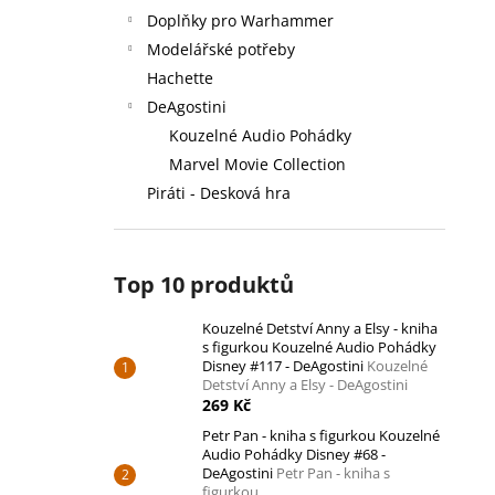
Doplňky pro Warhammer
Modelářské potřeby
Hachette
DeAgostini
Kouzelné Audio Pohádky
Marvel Movie Collection
Piráti - Desková hra
Top 10 produktů
Kouzelné Detství Anny a Elsy - kniha
s figurkou Kouzelné Audio Pohádky
Disney #117 - DeAgostini
Kouzelné
Detství Anny a Elsy - DeAgostini
269 Kč
Petr Pan - kniha s figurkou Kouzelné
Audio Pohádky Disney #68 -
DeAgostini
Petr Pan - kniha s
figurkou