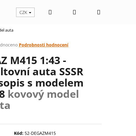
Hledat
Přihlášení
Nákupní
CZK
el auta
košík
rné
dnoceno
Podrobnosti hodnocení
cení
Z M415 1:43 -
ktu
ltovní auta SSSR
sopis s modelem
ček.
78
kovový model
ta
Následující
Kód:
52-DEGAZM415