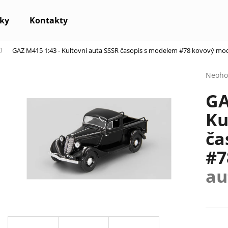
ky
Kontakty
GAZ M415 1:43 - Kultovní auta SSSR časopis s modelem #78
kovový mod
Co potřebujete najít?
Průmě
Neoho
hodno
GA
produ
HLEDAT
je
Ku
0,0
z
ča
5
Doporučujeme
hvězdi
#
au