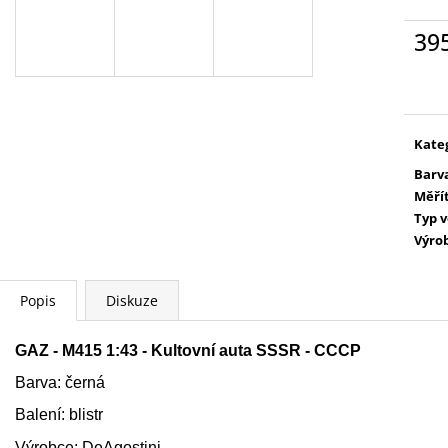
PETR PAN - KNIHA S FIGURKOU
WARHAMMER 400
KOUZELNÉ AUDIO POHÁDKY DISNEY
SPEARHEAD FO
39
#68 - DEAGOSTINI
PETR PAN - KNIHA S
4 399 Kč
FIGURKOU
Měr
cena
269 Kč
Kate
Barv
Měří
Typ 
Výro
Popis
Diskuze
GAZ - M415 1:43 - Kultovní auta SSSR - CCCP
Barva: černá
Balení: blistr
Výrobce: DeAgostini