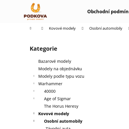
K
Přejít
na
o
Obchodní podmín
obsah
Zpět
Zpět
š
do
do
í
Domů
Kovové modely
Osobní automobily
k
obchodu
obchodu
P
o
Kategorie
Přeskočit
s
kategorie
t
Bazarové modely
r
Modely na objednávku
a
Modely podle typu vozu
n
Warhammer
n
40000
í
Age of Sigmar
p
The Horus Heresy
a
Kovové modely
n
Osobní automobily
e
Závodní auta