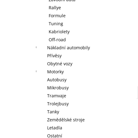
KOUZELNÉ DETSTVÍ ANNY A ELSY -
l
KNIHA S FIGURKOU KOUZELNÉ AUDIO
Rallye
POHÁDKY DISNEY #117 - DEAGOSTINI
Formule
KOUZELNÉ DETSTVÍ ANNY A ELSY -
DEAGOSTINI
Tuning
269 Kč
Kabriolety
Off-road
Nákladní automobily
Přívěsy
Obytné vozy
Motorky
Autobusy
Mikrobusy
Tramvaje
Trolejbusy
Tanky
Zemědělské stroje
Letadla
Ostatní