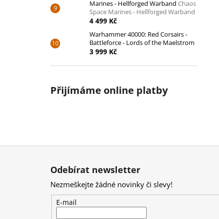
Marines - Hellforged Warband
Chaos
Space Marines - Hellforged Warband
4 499 Kč
Warhammer 40000: Red Corsairs -
Battleforce - Lords of the Maelstrom
3 999 Kč
Přijímáme online platby
Z
á
Odebírat newsletter
p
Nezmeškejte žádné novinky či slevy!
a
t
E-mail
í