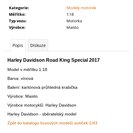
č
u
Kategorie
:
Modely motorek
j
Měřítko
:
1:18
e
Typ vozu
:
Motorka
m
Výrobce
:
Maisto
e
Popis
Diskuze
WARHAMMER
40000:
Harley Davidson Road King Special 2017
LEAGUES
OF
Model v měřítku 1:18
VOTANN
-
Barva:
vínová
CTHONIAN
PROSPECT
Balení: kartónová průhledná krabička
LEAGUES
OF
Výrobce: Maisto
VOTANN
Výrobce motocyklů: Harley Davidson
-
CTHONIAN
Harley Davidson - sběratelský model
PROSPECT
Zpět do katalogu kovových modelů autíček 1/43
4
499