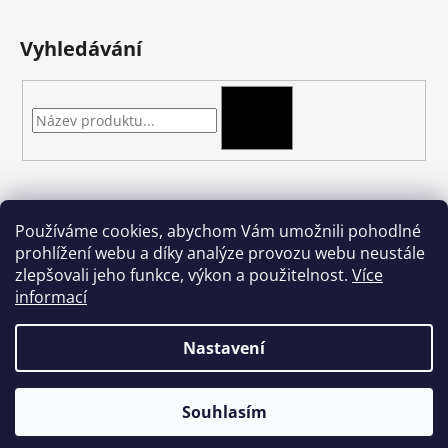
Vyhledávání
HLEDAT
Kontakt
Používáme cookies, abychom Vám umožnili pohodlné
prohlížení webu a díky analýze provozu webu neustále
podkova-shop
@
seznam.cz
zlepšovali jeho funkce, výkon a použitelnost.
Více
+420 704 397 000
informací
Nastavení
Vytvořil Shoptet
Souhlasím
Copyright 2026
podkova.cz
. Všechna práva vyhrazena.