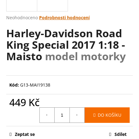
a
j
Průměrné
Neohodnoceno
Podrobnosti hodnocení
í
hodnocení
Harley-Davidson Road
produktu
t
je
?
King Special 2017 1:18 -
0,0
z
Maisto
model motorky
5
hvězdiček.
HLEDAT
Kód:
G13-MAI19138
D
449 Kč
o
Měrná
p
DO KOŠÍKU
cena:
o
r
u
Zeptat se
Sdílet