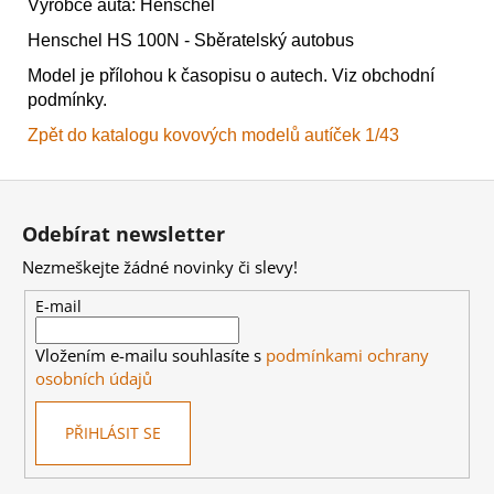
Výrobce auta: Henschel
Henschel HS 100N - Sběratelský autobus
Model je přílohou k časopisu o autech. Viz obchodní
podmínky.
Zpět do katalogu kovových modelů autíček 1/43
Z
á
Odebírat newsletter
p
Nezmeškejte žádné novinky či slevy!
a
t
E-mail
í
Vložením e-mailu souhlasíte s
podmínkami ochrany
osobních údajů
PŘIHLÁSIT SE