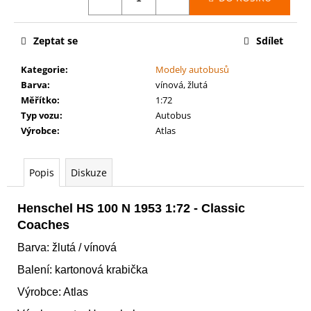
č
u
j
Zeptat se
Sdílet
e
m
Kategorie
:
Modely autobusů
e
Barva
:
vínová, žlutá
Měřítko
:
1:72
Typ vozu
:
Autobus
AGE
OF
Výrobce
:
Atlas
SIGMAR:
BATTLEFORCE:
FLESH-
Popis
Diskuze
EATER
-
CHARNELGRAND
Henschel HS 100 N 1953 1:72 - Classic
JURY
Coaches
3
995
Barva: žlutá / vínová
Kč
Balení: kartonová krabička
Výrobce: Atlas