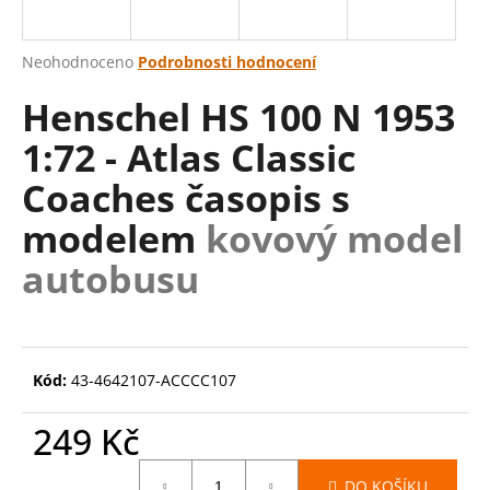
a
j
Průměrné
Neohodnoceno
Podrobnosti hodnocení
í
hodnocení
Henschel HS 100 N 1953
produktu
t
je
?
1:72 - Atlas Classic
0,0
z
Coaches časopis s
5
hvězdiček.
modelem
kovový model
HLEDAT
autobusu
D
o
Kód:
43-4642107-ACCCC107
p
o
249 Kč
r
u
Měrná
DO KOŠÍKU
cena: