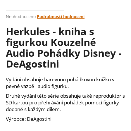
a
j
Průměrné
Neohodnoceno
Podrobnosti hodnocení
í
hodnocení
Herkules - kniha s
produktu
t
je
?
figurkou Kouzelné
0,0
z
Audio Pohádky Disney -
5
hvězdiček.
DeAgostini
HLEDAT
Vydání obsahuje barevnou pohádkovou knížku v
pevné vazbě i audio figurku.
D
Druhé vydání této série obsahuje také reproduktor s
o
SD kartou pro přehrávání pohádek pomocí figurky
p
dodané s každým dílem.
o
r
Výrobce: DeAgostini
u