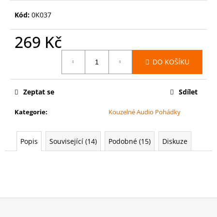
č
u
Kód:
0K037
j
e
269 Kč
m
e
Měrná
DO KOŠÍKU
cena:
WARHAMMER
40000:
Zeptat se
Sdílet
EMPERORS
CHILDREN
Kategorie
:
Kouzelné Audio Pohádky
-
BLISSBOUND
WARBAND
EMPERORS
Popis
Související (14)
Podobné (15)
Diskuze
CHILDREN
-
BLISSBOUND
WARBAND
4
499
Z
Kč
á