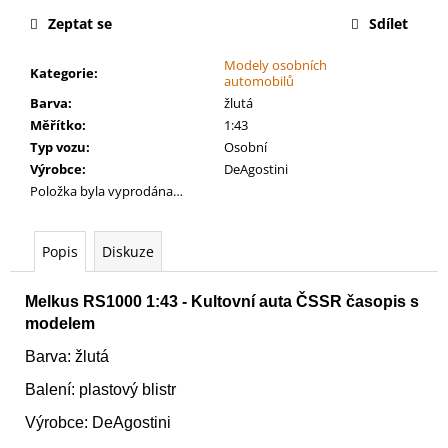
č
cena:
u
Zeptat se
Sdílet
j
Modely osobních
e
Kategorie
:
automobilů
m
Barva
:
žlutá
e
Měřítko
:
1:43
Typ vozu
:
Osobní
Výrobce
:
DeAgostini
WARHAMMER
40000:
Položka byla vyprodána…
CHAOS
SPACE
MARINES
Popis
Diskuze
-
HELLFORGED
WARBAND
Melkus RS1000 1:43 - Kultovní auta ČSSR časopis s
CHAOS
SPACE
modelem
MARINES
Barva: žlutá
-
HELLFORGED
Balení: plastový blistr
WARBAND
4
Výrobce: DeAgostini
499