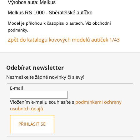
Kč
Výrobce auta: Melkus
Melkus RS 1000 - Sběratelské autíčko
Model je přílohou k časopisu o autech. Viz obchodní
podmínky.
Zpět do katalogu kovových modelů autíček 1/43
Z
á
Odebírat newsletter
p
Nezmeškejte žádné novinky či slevy!
a
t
E-mail
í
Vložením e-mailu souhlasíte s
podmínkami ochrany
osobních údajů
PŘIHLÁSIT SE