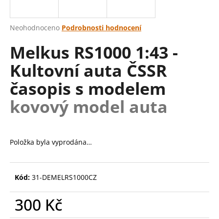
a
j
Průměrné
Neohodnoceno
Podrobnosti hodnocení
í
hodnocení
Melkus RS1000 1:43 -
produktu
t
je
?
Kultovní auta ČSSR
0,0
z
časopis s modelem
5
hvězdiček.
kovový model auta
HLEDAT
Položka byla vyprodána…
D
o
p
Kód:
31-DEMELRS1000CZ
o
r
300 Kč
u
Měrná