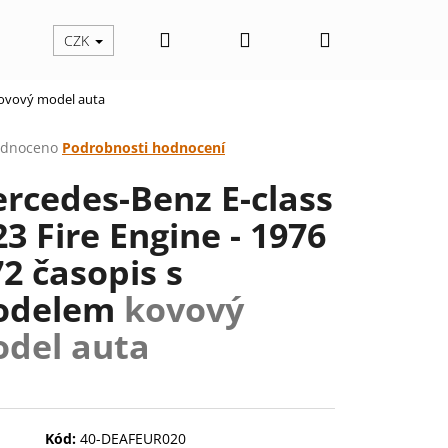
Hledat
Přihlášení
Nákupní
CZK
ovový model auta
košík
rné
dnoceno
Podrobnosti hodnocení
cení
rcedes-Benz E-class
ktu
3 Fire Engine - 1976
72 časopis s
ček.
odelem
kovový
del auta
Následující
Kód:
40-DEAFEUR020