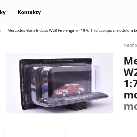
ky
Kontakty
Mercedes-Benz E-class W23 Fire Engine - 1976 1:72 časopis s modelem
k
Co potřebujete najít?
Průmě
Neoho
hodno
Me
produ
HLEDAT
je
W2
0,0
z
1:
5
Doporučujeme
hvězdi
m
mo