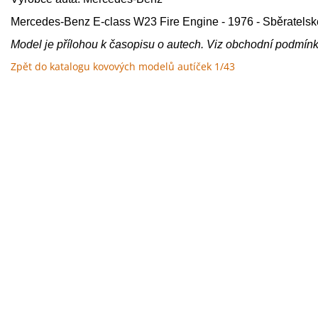
Mercedes-Benz E-class W23 Fire Engine - 1976 - Sběratelsk
Model
je
p
ří
lohou
k
č
asopisu
o
autech
. Viz obchodní podmínk
Zpět do katalogu kovových modelů autíček 1/43