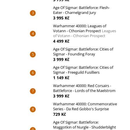
Age Of Sigmar: Battleforce: Flesh-
Eater - Charnelgrand Jury
3 995 Kč
Warhammer 40000: Leagues of
Votann - Cthonian Prospect
Leagues
of Votann - Cthonian Prospect
4 499 Kč
Age Of Sigmar: Battleforce: Cities of
Sigmar - Founding Foray
3 999 Kč
Age Of Sigmar: Battleforce: Cities of
Sigmar - Freeguild Fusilliers
1 149 Kč
Warhammer 40000: Red Corsairs -
Battleforce - Lords of the Maelstrom
3 999 Kč
Warhammer 40000: Commemorative
Series - Da Red Gobbo's Surprise
729 Kč
Age Of Sigmar: Battleforce:
Maggotkin of Nurgle - Shudderblight