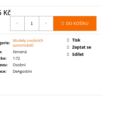
 BATTLEFORCE: FLESH-
ELGRAND JURY
5 Kč
ná
DO KOŠÍKU
:
Tisk
Modely osobních
gorie
:
automobilů
Zeptat se
a
:
červená
Sdílet
tko
:
1:72
vozu
:
Osobní
bce
:
DeAgostini