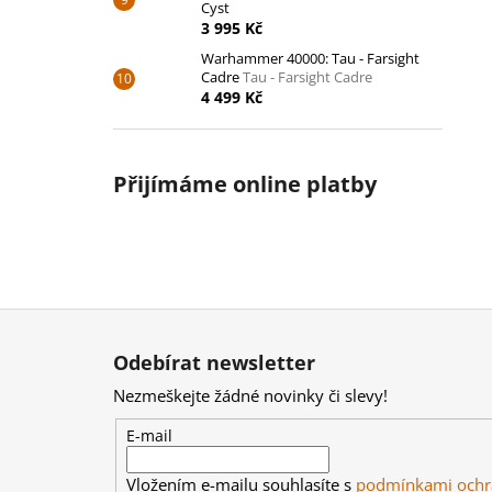
Cyst
3 995 Kč
Warhammer 40000: Tau - Farsight
Cadre
Tau - Farsight Cadre
4 499 Kč
Přijímáme online platby
Z
á
Odebírat newsletter
p
Nezmeškejte žádné novinky či slevy!
a
t
E-mail
í
Vložením e-mailu souhlasíte s
podmínkami ochr