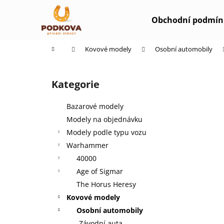
K
Přejít
na
o
Obchodní podmín
obsah
Zpět
Zpět
š
do
do
í
Domů
Kovové modely
Osobní automobily
k
obchodu
obchodu
P
o
Kategorie
Přeskočit
s
kategorie
t
Bazarové modely
r
Modely na objednávku
a
Modely podle typu vozu
n
Warhammer
n
40000
í
Age of Sigmar
p
The Horus Heresy
a
Kovové modely
n
Osobní automobily
e
Závodní auta