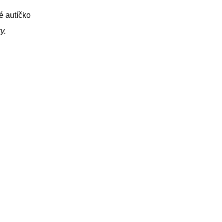
é autíčko
y.