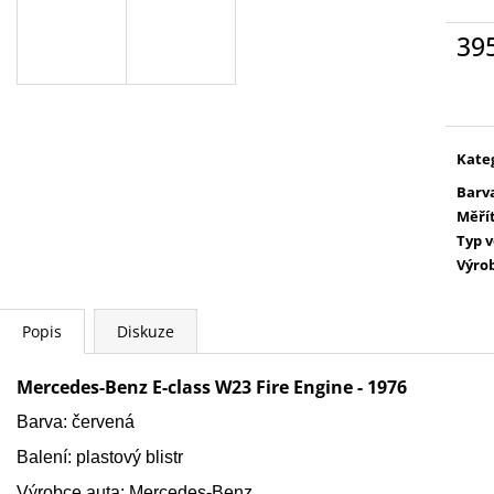
WARHAMMER 40000: EMPERORS
AGE OF SIGMAR:
CHILDREN - LORDS OF EXCESS
EATER - CHARN
39
EMPERORS CHILDREN - LORDS OF
3 995 Kč
EXCESS
Měr
cena
3 799 Kč
Kate
Barv
Měří
Typ 
Výro
Popis
Diskuze
Mercedes-Benz E-class W23 Fire Engine - 1976
Barva: červená
Balení: plastový blistr
Výrobce auta:
Mercedes-Benz