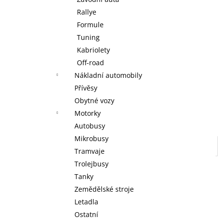
WARHAMMER 40000: EMPERORS
l
CHILDREN - BLISSBOUND WARBAND
Rallye
EMPERORS CHILDREN - BLISSBOUND
Formule
WARBAND
Tuning
4 499 Kč
Kabriolety
Off-road
Nákladní automobily
Přívěsy
Obytné vozy
Motorky
Autobusy
Mikrobusy
Tramvaje
Trolejbusy
Tanky
Zemědělské stroje
Letadla
Ostatní