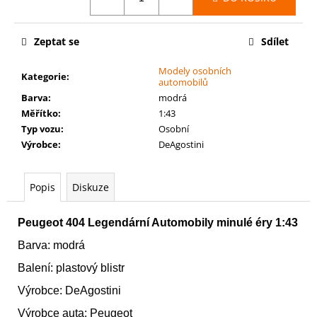
č
u
j
Zeptat se
Sdílet
e
m
Modely osobních
Kategorie
:
e
automobilů
Barva
:
modrá
Měřítko
:
1:43
WARHAMMER
Typ vozu
:
Osobní
40000:
Výrobce
:
DeAgostini
COMMEMORATIVE
SERIES
-
DA
Popis
Diskuze
RED
GOBBO'S
SURPRISE
Peugeot 404 Legendární Automobily minulé éry 1:43
729
Barva: modrá
Kč
Balení: plastový blistr
Výrobce: DeAgostini
Výrobce auta: Peugeot