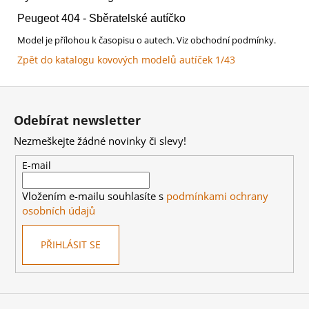
Peugeot 404 - Sběratelské autíčko
Model je přílohou k časopisu o autech. Viz obchodní podmínky.
Zpět do katalogu kovových modelů autíček 1/43
Z
á
Odebírat newsletter
p
Nezmeškejte žádné novinky či slevy!
a
t
E-mail
í
Vložením e-mailu souhlasíte s
podmínkami ochrany
osobních údajů
PŘIHLÁSIT SE