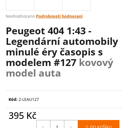
a
j
Průměrné
Neohodnoceno
Podrobnosti hodnocení
í
hodnocení
Peugeot 404 1:43 -
produktu
t
je
?
Legendární automobily
0,0
z
minulé éry časopis s
5
hvězdiček.
modelem #127
kovový
HLEDAT
model auta
D
o
Kód:
2-LEAU127
p
o
395 Kč
r
u
Měrná
DO KOŠÍKU
cena: