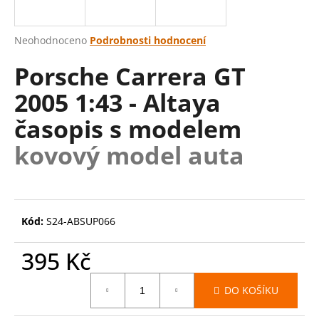
a
j
Průměrné
Neohodnoceno
Podrobnosti hodnocení
í
hodnocení
Porsche Carrera GT
produktu
t
je
?
2005 1:43 - Altaya
0,0
z
časopis s modelem
5
hvězdiček.
kovový model auta
HLEDAT
Kód:
S24-ABSUP066
D
o
395 Kč
p
o
Měrná
r
DO KOŠÍKU
cena:
u