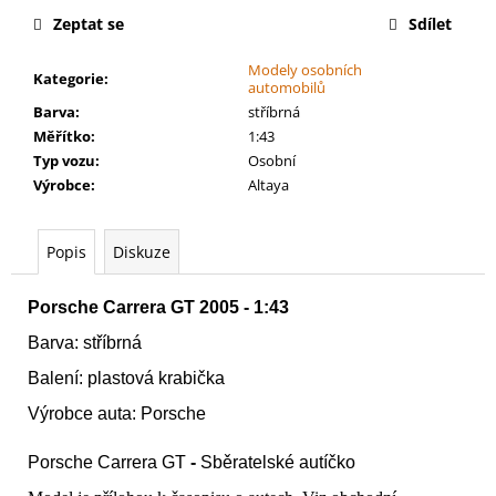
č
Zeptat se
Sdílet
u
j
Modely osobních
e
Kategorie
:
automobilů
m
Barva
:
stříbrná
e
Měřítko
:
1:43
Typ vozu
:
Osobní
Výrobce
:
Altaya
WARHAMMER
40000:
LEAGUES
OF
Popis
Diskuze
VOTANN
-
CTHONIAN
Porsche Carrera GT 2005 - 1:43
PROSPECT
LEAGUES
Barva: stříbrná
OF
VOTANN
Balení:
plastová krabička
-
Výrobce auta:
Porsche
CTHONIAN
PROSPECT
Porsche Carrera GT
-
Sběratelské autíčko
4
499