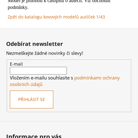
Model je přílohou k časopisu o autech. Viz obchodní
Kč
podmínky.
Zpět do katalogu kovových modelů autíček 1/43
Z
á
Odebírat newsletter
p
Nezmeškejte žádné novinky či slevy!
a
t
E-mail
í
Vložením e-mailu souhlasíte s
podmínkami ochrany
osobních údajů
PŘIHLÁSIT SE
Informace pro vás