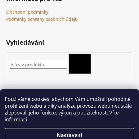
Obchodní podmínky
Podmínky ochrany osobních údajů
Vyhledávání
HLEDAT
Kontakt
Používáme cookies, abychom Vám umožnili pohodlné
prohlížení webu a díky analýze provozu webu neustále
podkova-shop
@
seznam.cz
zlepšovali jeho funkce, výkon a použitelnost.
Více
+420 704 397 000
informací
Nastavení