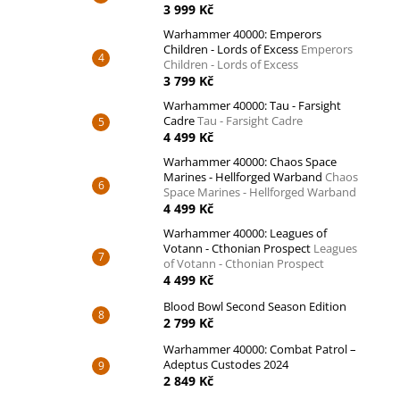
3 999 Kč
Warhammer 40000: Emperors
Children - Lords of Excess
Emperors
Children - Lords of Excess
3 799 Kč
Warhammer 40000: Tau - Farsight
Cadre
Tau - Farsight Cadre
4 499 Kč
Warhammer 40000: Chaos Space
Marines - Hellforged Warband
Chaos
Space Marines - Hellforged Warband
4 499 Kč
Warhammer 40000: Leagues of
Votann - Cthonian Prospect
Leagues
of Votann - Cthonian Prospect
4 499 Kč
Blood Bowl Second Season Edition
2 799 Kč
Warhammer 40000: Combat Patrol –
Adeptus Custodes 2024
2 849 Kč