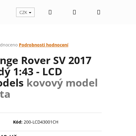
Hledat
Přihlášení
Nákupní
CZK
košík
rné
dnoceno
Podrobnosti hodnocení
cení
nge Rover SV 2017
ktu
dý 1:43 - LCD
dels
kovový model
ček.
ta
Následující
Kód:
200-LCD43001CH