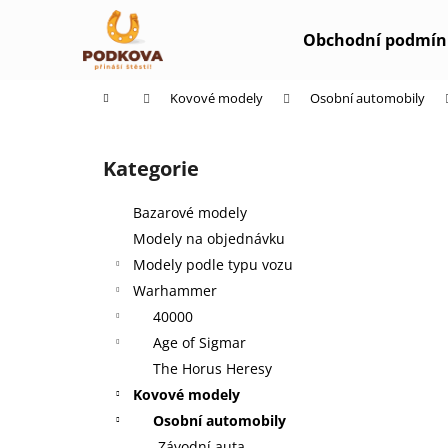
K
Přejít
na
o
Obchodní podmín
obsah
Zpět
Zpět
š
do
do
í
Domů
Kovové modely
Osobní automobily
k
obchodu
obchodu
P
o
Kategorie
Přeskočit
s
kategorie
t
Bazarové modely
r
Modely na objednávku
a
Modely podle typu vozu
n
Warhammer
n
40000
í
Age of Sigmar
p
The Horus Heresy
a
Kovové modely
n
Osobní automobily
e
Závodní auta