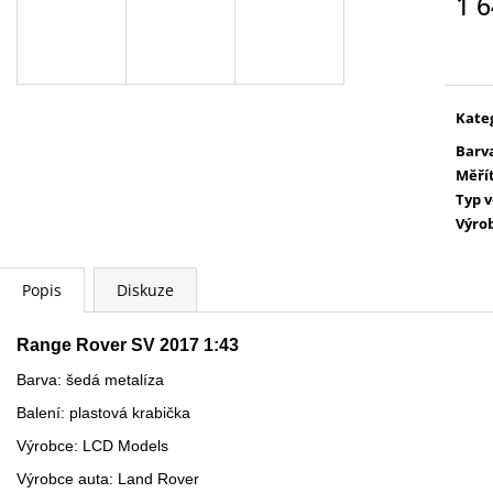
1 6
WARHAMMER 40000:
AGE OF SIGMAR:
COMMEMORATIVE SERIES - DA RED
OF SIGMAR - F
Měr
GOBBO'S SURPRISE
cena
3 999 Kč
729 Kč
Kate
Barv
Měří
Typ 
Výro
Popis
Diskuze
Range Rover SV 2017 1:43
Barva: šedá metalíza
Balení: plastová krabička
Výrobce: LCD Models
Výrobce auta: Land Rover