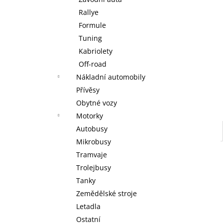
WARHAMMER 40000: RED CORSAIRS -
l
BATTLEFORCE - LORDS OF THE
Rallye
MAELSTROM
Formule
3 999 Kč
Tuning
Kabriolety
Off-road
Nákladní automobily
Přívěsy
Obytné vozy
Motorky
Autobusy
Mikrobusy
Tramvaje
Trolejbusy
Tanky
Zemědělské stroje
Letadla
Ostatní