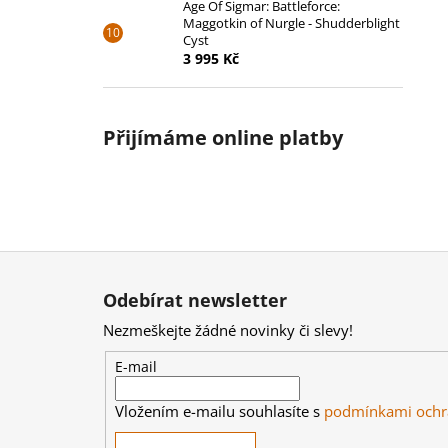
Age Of Sigmar: Battleforce:
Maggotkin of Nurgle - Shudderblight
Cyst
3 995 Kč
Přijímáme online platby
Z
á
Odebírat newsletter
p
Nezmeškejte žádné novinky či slevy!
a
t
E-mail
í
Vložením e-mailu souhlasíte s
podmínkami ochr