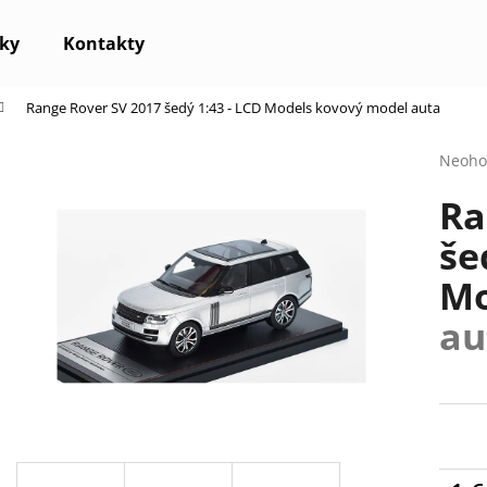
ky
Kontakty
Range Rover SV 2017 šedý 1:43 - LCD Models
kovový model auta
Co potřebujete najít?
Průmě
Neoho
hodno
Ra
produ
HLEDAT
je
še
0,0
z
Mo
5
Doporučujeme
hvězdi
au