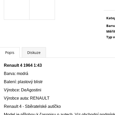
WARHAMMER 40000:
AGE OF SIGMAR:
cena
COMMEMORATIVE SERIES - DA RED
OF SIGMAR - F
GOBBO'S SURPRISE
3 999 Kč
729 Kč
Kate
Barv
Měří
Typ 
Popis
Diskuze
Renault 4 1964 1:43
Barva: modrá
Balení: plastový blistr
Výrobce: DeAgostini
Výrobce auta: RENAULT
Renault 4 - Sběratelské autíčko
Model je přílohou k časopisu o autech. Viz obchodní podmínk