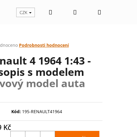
Hledat
Přihlášení
Nákupní
CZK
košík
rné
dnoceno
Podrobnosti hodnocení
cení
nault 4 1964 1:43 -
ktu
sopis s modelem
vový model auta
ček.
Kód:
195-RENAULT41964
Následující
9 Kč
ná