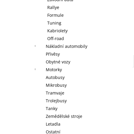
WARHAMMER 40000: RED CORSAIRS -
l
BATTLEFORCE - LORDS OF THE
Rallye
MAELSTROM
Formule
3 999 Kč
Tuning
Kabriolety
Off-road
Nákladní automobily
Přívěsy
Obytné vozy
Motorky
Autobusy
Mikrobusy
Tramvaje
Trolejbusy
Tanky
Zemědělské stroje
Letadla
Ostatní