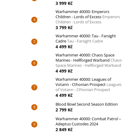
3 999 Kč
Warhammer 40000: Emperors
Children - Lords of Excess
Emperors
Children - Lords of Excess
3 799 Kč
Warhammer 40000: Tau - Farsight
Cadre
Tau - Farsight Cadre
4 499 Kč
Warhammer 40000: Chaos Space
Marines - Hellforged Warband
Chaos
Space Marines - Hellforged Warband
4 499 Kč
Warhammer 40000: Leagues of
Votann - Cthonian Prospect
Leagues
of Votann - Cthonian Prospect
4 499 Kč
Blood Bowl Second Season Edition
2 799 Kč
Warhammer 40000: Combat Patrol –
Adeptus Custodes 2024
2 849 Kč