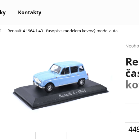
ky
Kontakty
Renault 4 1964 1:43 - časopis s modelem
kovový model auta
Co potřebujete najít?
Průmě
Neoho
hodno
Re
produ
HLEDAT
je
ča
0,0
z
ko
5
Doporučujeme
hvězdi
44
Měr