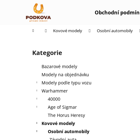
K
Přejít
na
o
Obchodní podmín
obsah
Zpět
Zpět
š
do
do
í
Domů
Kovové modely
Osobní automobily
k
obchodu
obchodu
P
o
Kategorie
Přeskočit
s
kategorie
t
Bazarové modely
r
Modely na objednávku
a
Modely podle typu vozu
n
Warhammer
n
40000
í
Age of Sigmar
p
The Horus Heresy
a
Kovové modely
n
Osobní automobily
e
Závodní auta