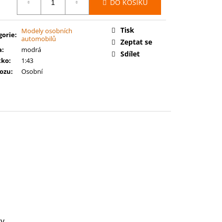
 BATTLEFORCE: CITIES
DO KOŠÍKU
:
OUNDING FORAY
Tisk
Modely osobních
gorie
:
automobilů
Zeptat se
a
:
modrá
Sdílet
tko
:
1:43
vozu
:
Osobní
y.