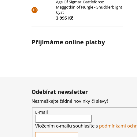
Age Of Sigmar: Battleforce:
Maggotkin of Nurgle - Shudderblight
Cyst
3 995 Kč
Přijímáme online platby
Z
á
Odebírat newsletter
p
Nezmeškejte žádné novinky či slevy!
a
t
E-mail
í
Vložením e-mailu souhlasíte s
podmínkami ochr