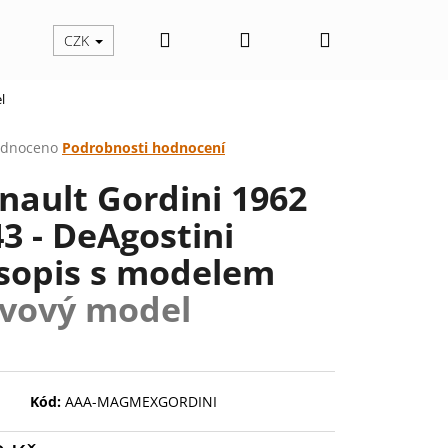
Hledat
Přihlášení
Nákupní
CZK
l
košík
rné
dnoceno
Podrobnosti hodnocení
cení
nault Gordini 1962
ktu
43 - DeAgostini
sopis s modelem
ček.
vový model
Následující
Kód:
AAA-MAGMEXGORDINI