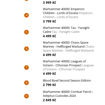
3 999 Kč
Warhammer 40000: Emperors
Children - Lords of Excess
Emperors
Children - Lords of Excess
3 799 Kč
Warhammer 40000: Tau - Farsight
Cadre
Tau - Farsight Cadre
4 499 Kč
Warhammer 40000: Chaos Space
Marines - Hellforged Warband
Chaos
Space Marines - Hellforged Warband
4 499 Kč
Warhammer 40000: Leagues of
Votann - Cthonian Prospect
Leagues
of Votann - Cthonian Prospect
4 499 Kč
Blood Bowl Second Season Edition
2 799 Kč
Warhammer 40000: Combat Patrol –
Adeptus Custodes 2024
2 849 Kč