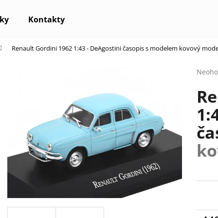
ky
Kontakty
Renault Gordini 1962 1:43 - DeAgostini časopis s modelem
kovový mode
Co potřebujete najít?
Průmě
Neoho
hodno
Re
produ
HLEDAT
je
1:
0,0
z
ča
5
Doporučujeme
hvězdi
ko