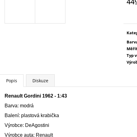
44
WARHAMMER 40000:
AGE OF SIGMAR:
COMMEMORATIVE SERIES - DA RED
OF SIGMAR - F
Měr
GOBBO'S SURPRISE
cena
3 999 Kč
729 Kč
Kate
Barv
Měří
Typ 
Výro
Popis
Diskuze
Renault Gordini 1962 - 1:43
Barva: modrá
Balení: plastová krabička
Výrobce: DeAgostini
Výrobce auta:
Renault