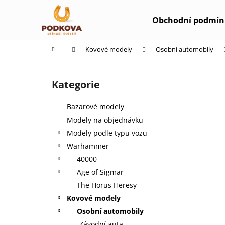
K
Přejít
na
o
Obchodní podmín
obsah
Zpět
Zpět
š
do
do
í
Domů
Kovové modely
Osobní automobily
k
obchodu
obchodu
P
o
Kategorie
Přeskočit
s
kategorie
t
Bazarové modely
r
Modely na objednávku
a
Modely podle typu vozu
n
Warhammer
n
40000
í
Age of Sigmar
p
The Horus Heresy
a
Kovové modely
n
Osobní automobily
e
Závodní auta