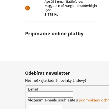
Age Of Sigmar: Battleforce:
Maggotkin of Nurgle - Shudderblight
Cyst
3 995 Kč
Přijímáme online platby
Z
á
Odebírat newsletter
p
Nezmeškejte žádné novinky či slevy!
a
t
E-mail
í
Vložením e-mailu souhlasíte s
podmínkami ochr