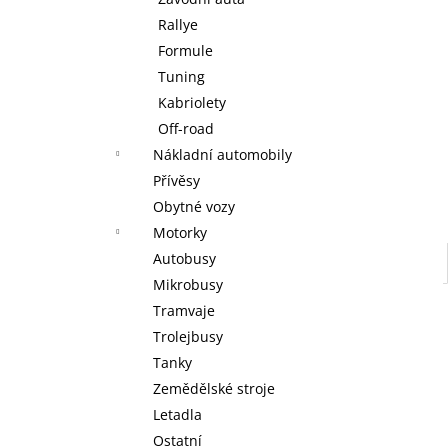
WARHAMMER 40000: RED CORSAIRS -
l
BATTLEFORCE - LORDS OF THE
Rallye
MAELSTROM
Formule
3 999 Kč
Tuning
Kabriolety
Off-road
Nákladní automobily
Přívěsy
Obytné vozy
Motorky
Autobusy
Mikrobusy
Tramvaje
Trolejbusy
Tanky
Zemědělské stroje
Letadla
Ostatní