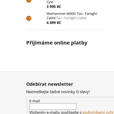
Cyst
3 995 Kč
Warhammer 40000: Tau - Farsight
Cadre
Tau - Farsight Cadre
4 499 Kč
Přijímáme online platby
Z
á
Odebírat newsletter
p
Nezmeškejte žádné novinky či slevy!
a
t
E-mail
í
Vložením e-mailu souhlasíte s
podmínkami ochr