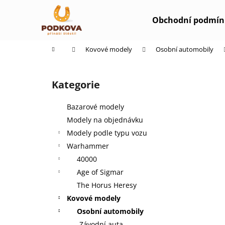
K
Přejít
na
o
Obchodní podmín
obsah
Zpět
Zpět
š
do
do
í
Domů
Kovové modely
Osobní automobily
k
obchodu
obchodu
P
o
Kategorie
Přeskočit
s
kategorie
t
Bazarové modely
r
Modely na objednávku
a
Modely podle typu vozu
n
Warhammer
n
40000
í
Age of Sigmar
p
The Horus Heresy
a
Kovové modely
n
Osobní automobily
e
Závodní auta