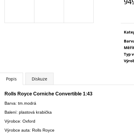
94
WARHAMMER 40000: EMPERORS
AGE OF SIGMAR:
CHILDREN - LORDS OF EXCESS
EATER - CHARN
Měr
EMPERORS CHILDREN - LORDS OF
cena
3 995 Kč
EXCESS
3 799 Kč
Kate
Barv
Měří
Typ 
Výro
Popis
Diskuze
Rolls Royce Corniche Convertible 1:43
Barva: tm.modrá
Balení: plastová krabička
Výrobce: Oxford
Výrobce auta: Rolls Royce