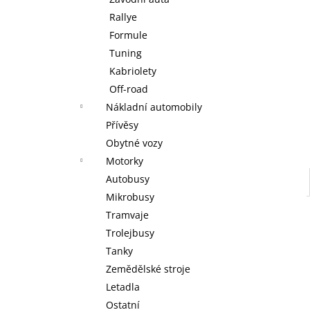
WARHAMMER 40000: EMPERORS
l
CHILDREN - BLISSBOUND WARBAND
Rallye
EMPERORS CHILDREN - BLISSBOUND
Formule
WARBAND
Tuning
4 499 Kč
Kabriolety
Off-road
Nákladní automobily
Přívěsy
Obytné vozy
Motorky
Autobusy
Mikrobusy
Tramvaje
Trolejbusy
Tanky
Zemědělské stroje
Letadla
Ostatní