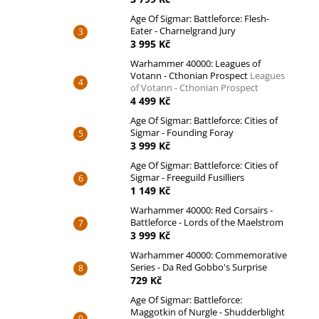
Age Of Sigmar: Battleforce: Flesh-
Eater - Charnelgrand Jury
3 995 Kč
Warhammer 40000: Leagues of
Votann - Cthonian Prospect
Leagues
of Votann - Cthonian Prospect
4 499 Kč
Age Of Sigmar: Battleforce: Cities of
Sigmar - Founding Foray
3 999 Kč
Age Of Sigmar: Battleforce: Cities of
Sigmar - Freeguild Fusilliers
1 149 Kč
Warhammer 40000: Red Corsairs -
Battleforce - Lords of the Maelstrom
3 999 Kč
Warhammer 40000: Commemorative
Series - Da Red Gobbo's Surprise
729 Kč
Age Of Sigmar: Battleforce:
Maggotkin of Nurgle - Shudderblight