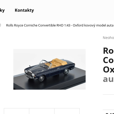
ky
Kontakty
Rolls Royce Corniche Convertible RHD 1:43 - Oxford
kovový model auta
Co potřebujete najít?
Průmě
Neoho
hodno
Ro
produ
HLEDAT
je
Co
0,0
z
Ox
5
Doporučujeme
hvězdi
au