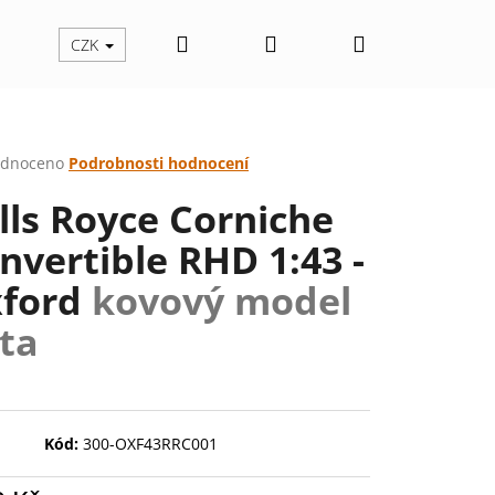
Hledat
Přihlášení
Nákupní
CZK
košík
rné
dnoceno
Podrobnosti hodnocení
cení
lls Royce Corniche
ktu
nvertible RHD 1:43 -
ford
kovový model
ček.
ta
Kód:
300-OXF43RRC001
Následující