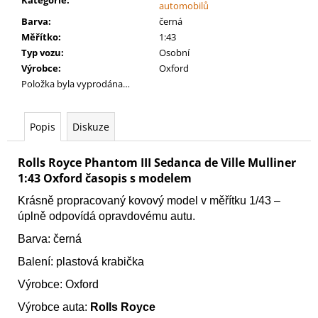
č
automobilů
u
Barva
:
černá
j
Měřítko
:
1:43
e
Typ vozu
:
Osobní
m
Výrobce
:
Oxford
e
Položka byla vyprodána…
AGE
Popis
Diskuze
OF
SIGMAR:
BATTLEFORCE:
Rolls Royce Phantom III Sedanca de Ville Mulliner
CITIES
1:43 Oxford časopis s modelem
OF
SIGMAR
Krásně propracovaný kovový model v měřítku 1/43 –
-
úplně odpovídá opravdovému autu.
FOUNDING
FORAY
Barva: černá
3
999
Balení:
plastová krabička
Kč
Výrobce:
Oxford
Výrobce auta:
Rolls Royce