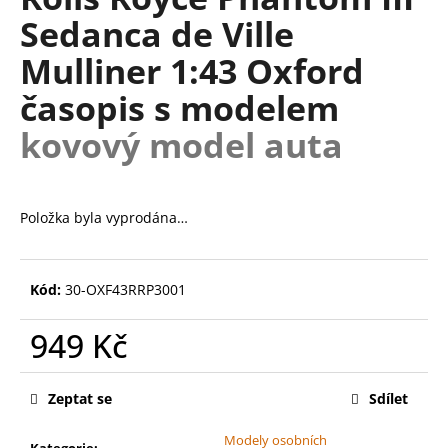
je
a
Sedanca de Ville
0,0
z
j
Mulliner 1:43 Oxford
5
í
hvězdiček.
časopis s modelem
t
?
kovový model auta
Položka byla vyprodána…
HLEDAT
Kód:
30-OXF43RRP3001
D
949 Kč
o
p
Měrná
o
cena:
Zeptat se
Sdílet
r
u
Modely osobních
Kategorie
: