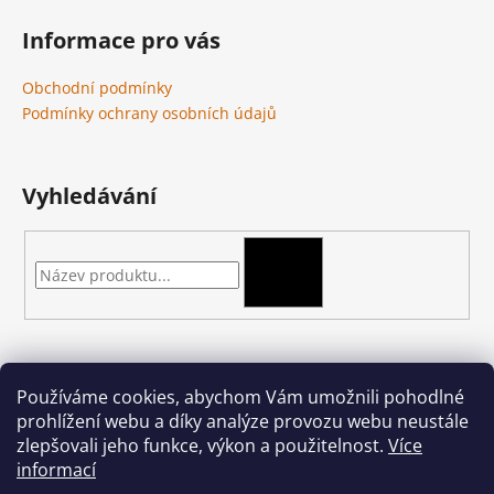
Informace pro vás
Obchodní podmínky
Podmínky ochrany osobních údajů
Vyhledávání
HLEDAT
Kontakt
Používáme cookies, abychom Vám umožnili pohodlné
prohlížení webu a díky analýze provozu webu neustále
podkova-shop
@
seznam.cz
zlepšovali jeho funkce, výkon a použitelnost.
Více
+420 704 397 000
informací