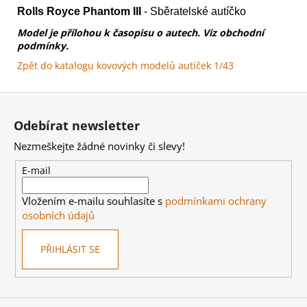
Rolls Royce Phantom III
- Sběratelské autíčko
Model je přílohou k časopisu o autech.
Viz obchodní
podmínky.
Zpět do katalogu kovových modelů autíček 1/43
Z
á
Odebírat newsletter
p
Nezmeškejte žádné novinky či slevy!
a
t
E-mail
í
Vložením e-mailu souhlasíte s
podmínkami ochrany
osobních údajů
PŘIHLÁSIT SE