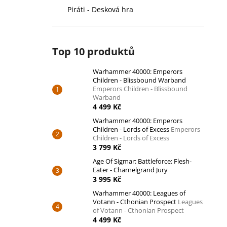
Piráti - Desková hra
Top 10 produktů
Warhammer 40000: Emperors
Children - Blissbound Warband
Emperors Children - Blissbound
Warband
4 499 Kč
Warhammer 40000: Emperors
Children - Lords of Excess
Emperors
Children - Lords of Excess
3 799 Kč
Age Of Sigmar: Battleforce: Flesh-
Eater - Charnelgrand Jury
3 995 Kč
Warhammer 40000: Leagues of
Votann - Cthonian Prospect
Leagues
of Votann - Cthonian Prospect
4 499 Kč