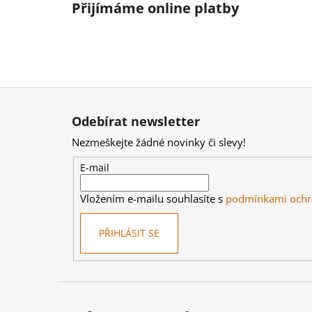
Přijímáme online platby
Z
á
Odebírat newsletter
p
Nezmeškejte žádné novinky či slevy!
a
t
E-mail
í
Vložením e-mailu souhlasíte s
podmínkami ochr
PŘIHLÁSIT SE