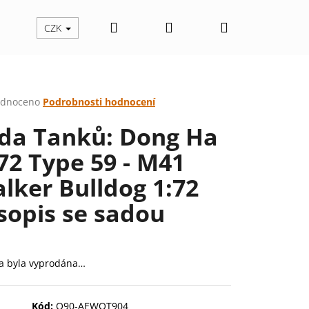
Hledat
Přihlášení
Nákupní
CZK
košík
rné
dnoceno
Podrobnosti hodnocení
cení
da Tanků: Dong Ha
ktu
72 Type 59 - M41
lker Bulldog 1:72
ček.
sopis se sadou
a byla vyprodána…
Následující
Kód:
Q90-AEWOT904