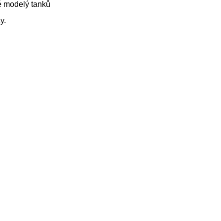
 modelý tanků
y.