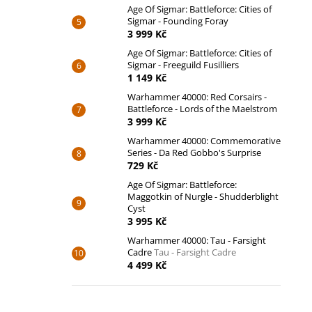
Age Of Sigmar: Battleforce: Cities of
Sigmar - Founding Foray
3 999 Kč
Age Of Sigmar: Battleforce: Cities of
Sigmar - Freeguild Fusilliers
1 149 Kč
Warhammer 40000: Red Corsairs -
Battleforce - Lords of the Maelstrom
3 999 Kč
Warhammer 40000: Commemorative
Series - Da Red Gobbo's Surprise
729 Kč
Age Of Sigmar: Battleforce:
Maggotkin of Nurgle - Shudderblight
Cyst
3 995 Kč
Warhammer 40000: Tau - Farsight
Cadre
Tau - Farsight Cadre
4 499 Kč