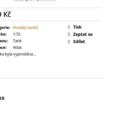
 BATTLEFORCE: FLESH-
ELGRAND JURY
9 Kč
ná
:
Tisk
gorie
:
Modely tanků
tko
:
1:72
Zeptat se
vozu
:
Tank
Sdílet
bce
:
Atlas
ka byla vyprodána…
ks