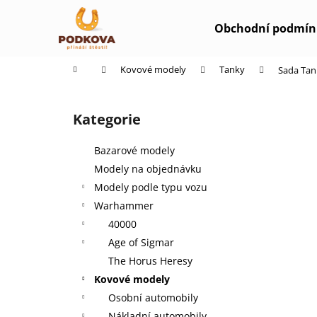
K
Přejít
na
o
Obchodní podmín
obsah
Zpět
Zpět
š
do
do
í
Domů
Kovové modely
Tanky
Sada Tan
k
obchodu
obchodu
P
o
Kategorie
Přeskočit
s
kategorie
t
Bazarové modely
r
Modely na objednávku
a
Modely podle typu vozu
n
Warhammer
n
40000
í
Age of Sigmar
p
The Horus Heresy
a
Kovové modely
n
Osobní automobily
e
Nákladní automobily