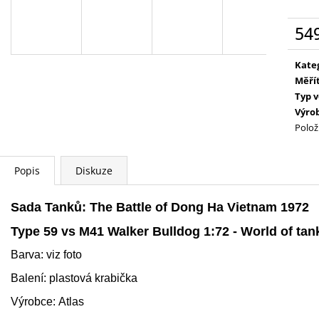
WARHAMMER 40000: EMPERORS
AGE OF SIGMAR:
CHILDREN - LORDS OF EXCESS
EATER - CHARN
EMPERORS CHILDREN - LORDS OF
54
3 995 Kč
EXCESS
Měr
3 799 Kč
cena
Kate
Měří
Typ 
Výro
Polož
Popis
Diskuze
Sada Tanků: The Battle of Dong Ha Vietnam 1972
Type 59 vs M41 Walker Bulldog
1:72 - World of tan
Barva: viz foto
Balení: plastová krabička
Výrobce: Atlas