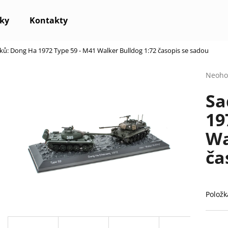
ky
Kontakty
ků: Dong Ha 1972 Type 59 - M41 Walker Bulldog 1:72 časopis se sadou
Co potřebujete najít?
Průmě
Neoho
hodno
Sa
produ
HLEDAT
je
19
0,0
z
Wa
5
Doporučujeme
hvězdi
ča
Položk