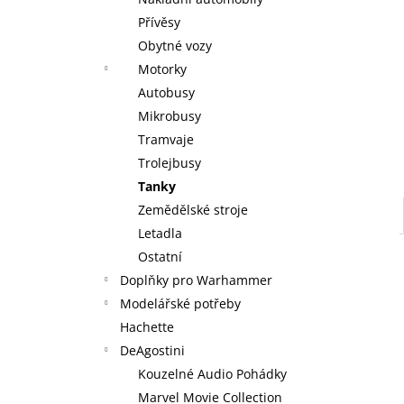
WARHAMMER 40000: EMPERORS
l
CHILDREN - BLISSBOUND WARBAND
Přívěsy
EMPERORS CHILDREN - BLISSBOUND
Obytné vozy
WARBAND
Motorky
4 499 Kč
Autobusy
Mikrobusy
Tramvaje
Trolejbusy
Tanky
Zemědělské stroje
Letadla
Ostatní
Doplňky pro Warhammer
Modelářské potřeby
Hachette
DeAgostini
Kouzelné Audio Pohádky
Marvel Movie Collection