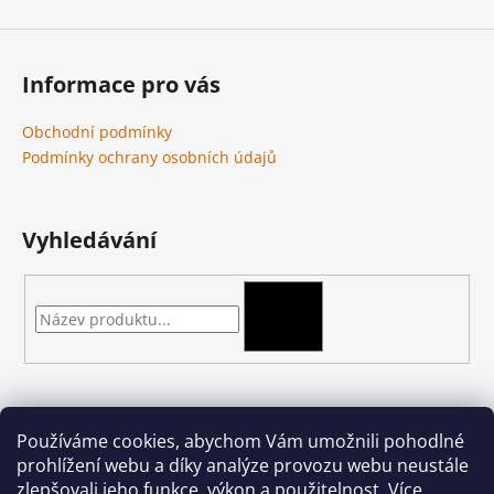
Informace pro vás
Obchodní podmínky
Podmínky ochrany osobních údajů
Vyhledávání
HLEDAT
Kontakt
Používáme cookies, abychom Vám umožnili pohodlné
prohlížení webu a díky analýze provozu webu neustále
podkova-shop
@
seznam.cz
zlepšovali jeho funkce, výkon a použitelnost.
Více
+420 704 397 000