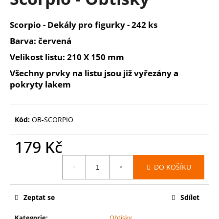
je
a
0,0
z
j
Scorpio - Dekály pro figurky - 242 ks
5
í
hvězdiček.
Barva: červená
t
Velikost listu: 210 X 150 mm
?
Všechny prvky na listu jsou již vyřezány a
pokryty lakem
HLEDAT
Kód:
OB-SCORPIO
179 Kč
D
Měrná
o
DO KOŠÍKU
cena:
p
o
Zeptat se
Sdílet
r
u
Kategorie
:
Obtisky