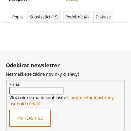
č
u
j
Popis
Související (15)
Podobné (4)
Diskuze
e
m
e
AGE
Z
OF
SIGMAR:
á
Odebírat newsletter
BATTLEFORCE:
p
FLESH-
Nezmeškejte žádné novinky či slevy!
EATER
a
-
t
E-mail
CHARNELGRAND
JURY
í
Vložením e-mailu souhlasíte s
podmínkami ochrany
3
995
osobních údajů
Kč
PŘIHLÁSIT SE