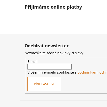
Přijímáme online platby
Z
á
Odebírat newsletter
p
Nezmeškejte žádné novinky či slevy!
a
t
E-mail
í
Vložením e-mailu souhlasíte s
podmínkami ochr
PŘIHLÁSIT SE