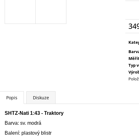
PETR PAN - KNIHA S FIGURKOU
WARHAMMER 400
KOUZELNÉ AUDIO POHÁDKY DISNEY
SPEARHEAD FO
#68 - DEAGOSTINI
PETR PAN - KNIHA S
4 399 Kč
FIGURKOU
34
269 Kč
Měr
cena
Kate
Barv
Měří
Typ 
Výro
Polož
Popis
Diskuze
SHTZ-Nati 1:43 - Traktory
Barva: sv. modrá
Balení: plastový blistr