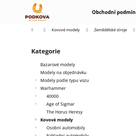
K
Přejít
na
o
Obchodní podmín
obsah
Zpět
Zpět
š
do
do
í
Domů
Kovové modely
Zemědělské stroje
k
obchodu
obchodu
P
o
Kategorie
Přeskočit
s
kategorie
t
Bazarové modely
r
Modely na objednávku
a
Modely podle typu vozu
n
Warhammer
n
40000
í
Age of Sigmar
p
The Horus Heresy
a
Kovové modely
n
Osobní automobily
e
Nákladní automobily