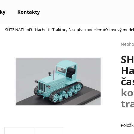
ky
Kontakty
SHTZ NATI 1:43 - Hachette Traktory časopis s modelem #9
kovový model
Co potřebujete najít?
Průmě
Neoho
hodno
SH
produ
HLEDAT
je
Ha
0,0
z
ča
5
Doporučujeme
hvězdi
ko
tr
Položk