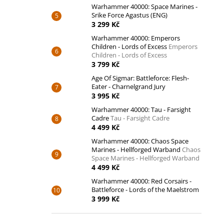
Warhammer 40000: Space Marines -
Srike Force Agastus (ENG)
3 299 Kč
Warhammer 40000: Emperors
Children - Lords of Excess
Emperors
Children - Lords of Excess
3 799 Kč
Age Of Sigmar: Battleforce: Flesh-
Eater - Charnelgrand Jury
3 995 Kč
Warhammer 40000: Tau - Farsight
Cadre
Tau - Farsight Cadre
4 499 Kč
Warhammer 40000: Chaos Space
Marines - Hellforged Warband
Chaos
Space Marines - Hellforged Warband
4 499 Kč
Warhammer 40000: Red Corsairs -
Battleforce - Lords of the Maelstrom
3 999 Kč