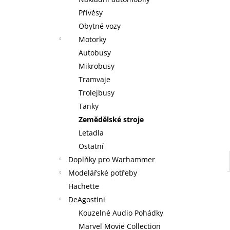
KOUZELNÉ DETSTVÍ ANNY A ELSY -
l
KNIHA S FIGURKOU KOUZELNÉ AUDIO
Přívěsy
POHÁDKY DISNEY #117 - DEAGOSTINI
Obytné vozy
KOUZELNÉ DETSTVÍ ANNY A ELSY -
DEAGOSTINI
Motorky
269 Kč
Autobusy
Mikrobusy
Tramvaje
Trolejbusy
Tanky
Zemědělské stroje
Letadla
Ostatní
Doplňky pro Warhammer
Modelářské potřeby
Hachette
DeAgostini
Kouzelné Audio Pohádky
Marvel Movie Collection