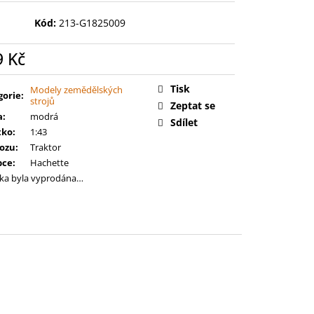
00: SPACE MARINES -
RCE
Kód:
213-G1825009
9 Kč
ná
:
Tisk
Modely zemědělských
gorie
:
strojů
Zeptat se
a
:
modrá
Sdílet
tko
:
1:43
vozu
:
Traktor
bce
:
Hachette
ka byla vyprodána…