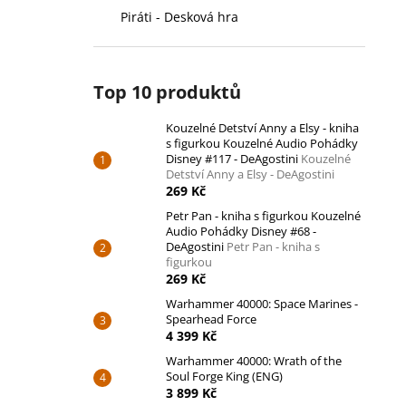
Piráti - Desková hra
Top 10 produktů
Kouzelné Detství Anny a Elsy - kniha
s figurkou Kouzelné Audio Pohádky
Disney #117 - DeAgostini
Kouzelné
Detství Anny a Elsy - DeAgostini
269 Kč
Petr Pan - kniha s figurkou Kouzelné
Audio Pohádky Disney #68 -
DeAgostini
Petr Pan - kniha s
figurkou
269 Kč
Warhammer 40000: Space Marines -
Spearhead Force
4 399 Kč
Warhammer 40000: Wrath of the
Soul Forge King (ENG)
3 899 Kč