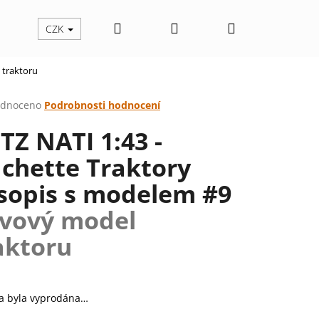
Hledat
Přihlášení
Nákupní
CZK
 traktoru
košík
rné
dnoceno
Podrobnosti hodnocení
cení
TZ NATI 1:43 -
ktu
chette Traktory
sopis s modelem #9
ček.
vový model
aktoru
Následující
a byla vyprodána…