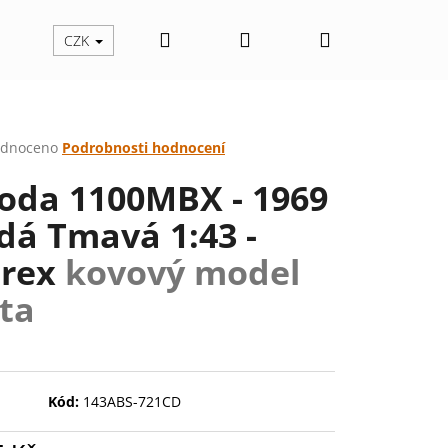
Hledat
Přihlášení
Nákupní
CZK
košík
rné
dnoceno
Podrobnosti hodnocení
cení
oda 1100MBX - 1969
ktu
dá Tmavá 1:43 -
rex
kovový model
ček.
ta
Kód:
143ABS-721CD
Následující