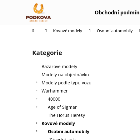
K
Přejít
na
o
Obchodní podmín
obsah
Zpět
Zpět
š
do
do
í
Domů
Kovové modely
Osobní automobily
k
obchodu
obchodu
P
o
Kategorie
Přeskočit
s
kategorie
t
Bazarové modely
r
Modely na objednávku
a
Modely podle typu vozu
n
Warhammer
n
40000
í
Age of Sigmar
p
The Horus Heresy
a
Kovové modely
n
Osobní automobily
e
Závodní auta