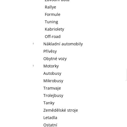
WARHAMMER 40000: EMPERORS
l
CHILDREN - BLISSBOUND WARBAND
Rallye
EMPERORS CHILDREN - BLISSBOUND
Formule
WARBAND
Tuning
4 499 Kč
Kabriolety
Off-road
Nákladní automobily
Přívěsy
Obytné vozy
Motorky
Autobusy
Mikrobusy
Tramvaje
Trolejbusy
Tanky
Zemědělské stroje
Letadla
Ostatní