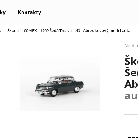
ky
Kontakty
Škoda 1100MBX - 1969 Šedá Tmavá 1:43 - Abrex
kovový model auta
Co potřebujete najít?
Průmě
Neoho
hodno
Šk
produ
HLEDAT
je
Še
0,0
z
Ab
5
Doporučujeme
hvězdi
au