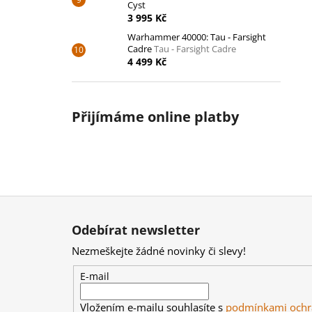
Cyst
3 995 Kč
Warhammer 40000: Tau - Farsight
Cadre
Tau - Farsight Cadre
4 499 Kč
Přijímáme online platby
Z
á
Odebírat newsletter
p
Nezmeškejte žádné novinky či slevy!
a
t
E-mail
í
Vložením e-mailu souhlasíte s
podmínkami ochr