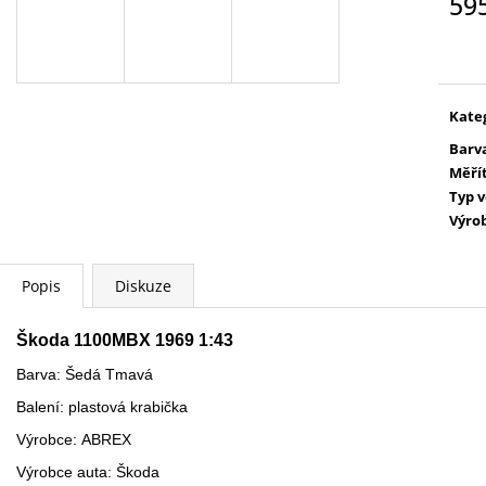
59
WARHAMMER 40000: EMPERORS
AGE OF SIGMAR:
CHILDREN - LORDS OF EXCESS
EATER - CHARN
Měr
EMPERORS CHILDREN - LORDS OF
cena
3 995 Kč
EXCESS
3 799 Kč
Kate
Barv
Měří
Typ 
Výro
Popis
Diskuze
Škoda 1100MBX 1969 1:43
Barva: Šedá Tmavá
Balení: plastová krabička
Výrobce: ABREX
Výrobce auta: Škoda