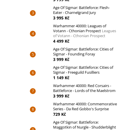
Age Of Sigmar: Battleforce: Flesh-
Eater - Charnelgrand Jury
3 995 Kč
Warhammer 40000: Leagues of
Votann - Cthonian Prospect
Leagues
of Votann - Cthonian Prospect
4 499 Kč
Age Of Sigmar: Battleforce: Cities of
Sigmar - Founding Foray
3 999 Kč
Age Of Sigmar: Battleforce: Cities of
Sigmar - Freeguild Fusilliers
1 149 Kč
Warhammer 40000: Red Corsairs -
Battleforce - Lords of the Maelstrom
3 999 Kč
Warhammer 40000: Commemorative
Series - Da Red Gobbo's Surprise
729 Kč
Age Of Sigmar: Battleforce:
Maggotkin of Nurgle - Shudderblight