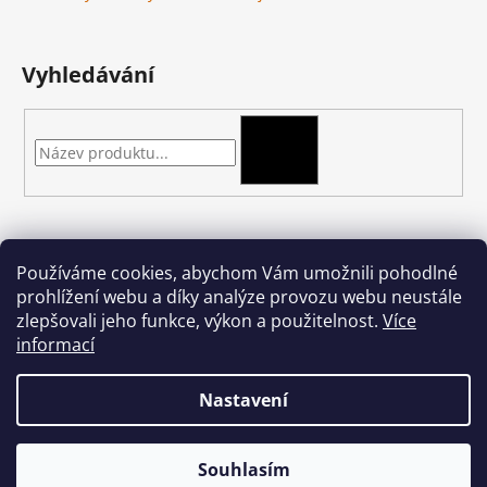
Vyhledávání
HLEDAT
Kontakt
Používáme cookies, abychom Vám umožnili pohodlné
prohlížení webu a díky analýze provozu webu neustále
podkova-shop
@
seznam.cz
zlepšovali jeho funkce, výkon a použitelnost.
Více
+420 704 397 000
informací
Nastavení
Vytvořil Shoptet
Souhlasím
Copyright 2026
podkova.cz
. Všechna práva vyhrazena.