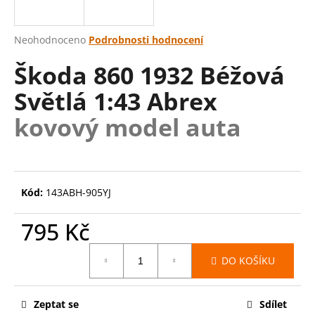
a
j
Průměrné
Neohodnoceno
Podrobnosti hodnocení
í
hodnocení
Škoda 860 1932 Béžová
produktu
t
je
?
Světlá 1:43 Abrex
0,0
z
kovový model auta
5
hvězdiček.
HLEDAT
Kód:
143ABH-905YJ
D
795 Kč
o
Měrná
p
DO KOŠÍKU
cena:
o
r
u
Zeptat se
Sdílet