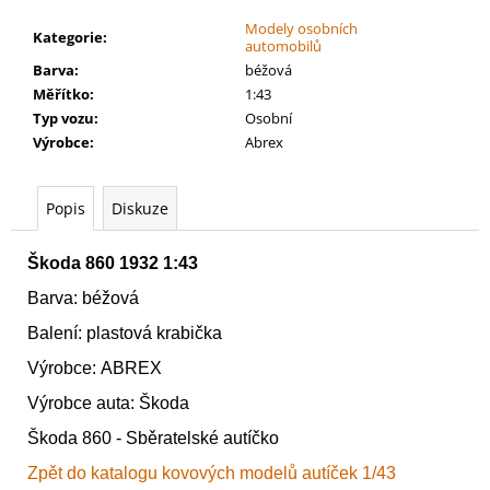
č
u
Modely osobních
Kategorie
:
automobilů
j
Barva
:
béžová
e
Měřítko
:
1:43
m
Typ vozu
:
Osobní
e
Výrobce
:
Abrex
WARHAMMER
40000:
Popis
Diskuze
EMPERORS
CHILDREN
-
Škoda 860 1932 1:43
BLISSBOUND
WARBAND
Barva: béžová
EMPERORS
Balení: plastová krabička
CHILDREN
-
Výrobce: ABREX
BLISSBOUND
WARBAND
Výrobce auta: Škoda
4
Škoda 860 - Sběratelské autíčko
499
Kč
Zpět do katalogu kovových modelů autíček 1/43