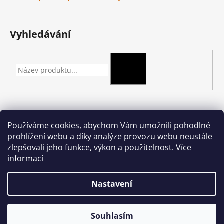
Vyhledávání
HLEDAT
Kontakt
Používáme cookies, abychom Vám umožnili pohodlné
prohlížení webu a díky analýze provozu webu neustále
podkova-shop
@
seznam.cz
zlepšovali jeho funkce, výkon a použitelnost.
Více
+420 704 397 000
informací
Nastavení
Vytvořil Shoptet
Souhlasím
Copyright 2026
podkova.cz
. Všechna práva vyhrazena.