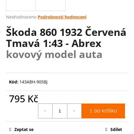
a
j
Průměrné
Neohodnoceno
Podrobnosti hodnocení
í
hodnocení
Škoda 860 1932 Červená
produktu
t
je
?
Tmavá 1:43 - Abrex
0,0
z
kovový model auta
5
hvězdiček.
HLEDAT
Kód:
143ABH-905BJ
D
795 Kč
o
Měrná
p
DO KOŠÍKU
cena:
o
r
u
Zeptat se
Sdílet