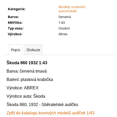
č
u
Modely osobních
Kategorie
:
automobilů
j
Barva
:
červená
e
Měřítko
:
1:43
m
Typ vozu
:
Osobní
e
Výrobce
:
Abrex
WARHAMMER
40000:
Popis
Diskuze
COMBAT
PATROL
–
Škoda 860 1932
1:43
ADEPTUS
CUSTODES
Barva: červená tmavá
2024
Balení: plastová krabička
2
849
Výrobce: ABREX
Kč
Výrobce auta: Škoda
Škoda 860, 1932 - Sběratelské autíčko
Zpět do katalogu kovových modelů autíček 1/43