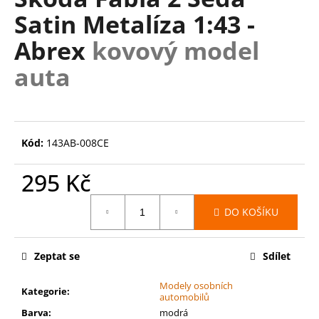
je
a
Satin Metalíza 1:43 -
0,0
z
j
Abrex
kovový model
5
í
hvězdiček.
auta
t
?
Kód:
143AB-008CE
HLEDAT
295 Kč
Měrná
DO KOŠÍKU
cena:
D
o
Zeptat se
Sdílet
p
o
Modely osobních
r
Kategorie
:
automobilů
u
Barva
:
modrá