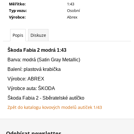
č
Měřítko
:
1:43
u
Typ vozu
:
Osobní
j
Výrobce
:
Abrex
e
m
e
Popis
Diskuze
Škoda Fabia 2 modrá 1:43
WARHAMMER
40000:
Barva: modrá (Satin Gray Metallic)
TAU
-
Balení: plastová krabička
FARSIGHT
CADRE
Výrobce: ABREX
TAU
-
Výrobce auta: ŠKODA
FARSIGHT
CADRE
Škoda Fabia 2 - Sběratelské autíčko
4
Zpět do katalogu kovových modelů autíček 1/43
499
Kč
Z
á
Odebírat newsletter