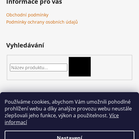
Informace pro vás
Obchodní podmínky
Podmínky ochrany osobních údajů
Vyhledávání
HLEDAT
Kontakt
Používáme cookies, abychom Vám umožnili pohodlné
prohlížení webu a díky analýze provozu webu neustále
podkova-shop
@
seznam.cz
zlepšovali jeho funkce, výkon a použitelnost.
Více
+420 704 397 000
informací
Nastavení