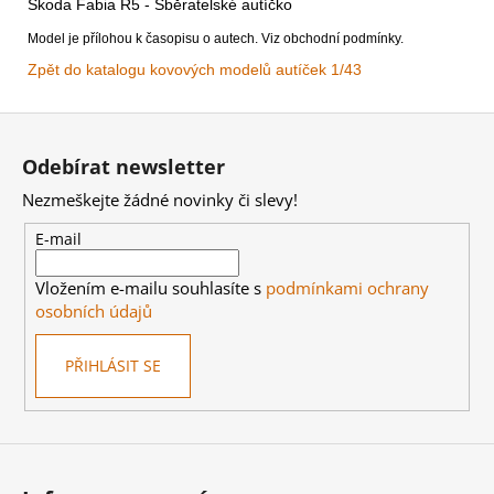
Skoda Fabia R5 - Sběratelské autíčko
Model je přílohou k časopisu o autech. Viz obchodní podmínky.
Zpět do katalogu kovových modelů autíček 1/43
Z
á
Odebírat newsletter
p
Nezmeškejte žádné novinky či slevy!
a
t
E-mail
í
Vložením e-mailu souhlasíte s
podmínkami ochrany
osobních údajů
PŘIHLÁSIT SE