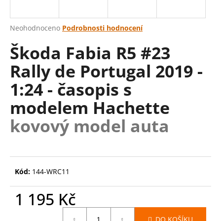
a
j
Průměrné
Neohodnoceno
Podrobnosti hodnocení
í
hodnocení
Škoda Fabia R5 #23
produktu
t
je
?
Rally de Portugal 2019 -
0,0
z
1:24 - časopis s
5
hvězdiček.
modelem Hachette
HLEDAT
kovový model auta
D
o
Kód:
144-WRC11
p
o
1 195 Kč
r
u
Měrná
DO KOŠÍKU
cena: