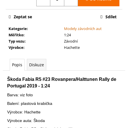
č
u
j
Zeptat se
Sdílet
e
m
Kategorie
:
Modely závodních aut
e
Měřítko
:
1:24
Typ vozu
:
Závodní
Výrobce
:
Hachette
AGE
OF
SIGMAR:
BATTLEFORCE:
Popis
Diskuze
CITIES
OF
SIGMAR
Škoda Fabia R5
#23
Rovanpera/Halttunen Rally de
-
Portugal 2019 - 1:24
FOUNDING
FORAY
Barva: viz foto
3
Balení: plastová krabička
999
Kč
Výrobce: Hachette
Výrobce auta: Škoda