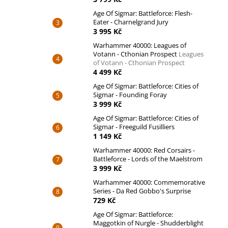
Age Of Sigmar: Battleforce: Flesh-
Eater - Charnelgrand Jury
3 995 Kč
Warhammer 40000: Leagues of
Votann - Cthonian Prospect
Leagues
of Votann - Cthonian Prospect
4 499 Kč
Age Of Sigmar: Battleforce: Cities of
Sigmar - Founding Foray
3 999 Kč
Age Of Sigmar: Battleforce: Cities of
Sigmar - Freeguild Fusilliers
1 149 Kč
Warhammer 40000: Red Corsairs -
Battleforce - Lords of the Maelstrom
3 999 Kč
Warhammer 40000: Commemorative
Series - Da Red Gobbo's Surprise
729 Kč
Age Of Sigmar: Battleforce:
Maggotkin of Nurgle - Shudderblight