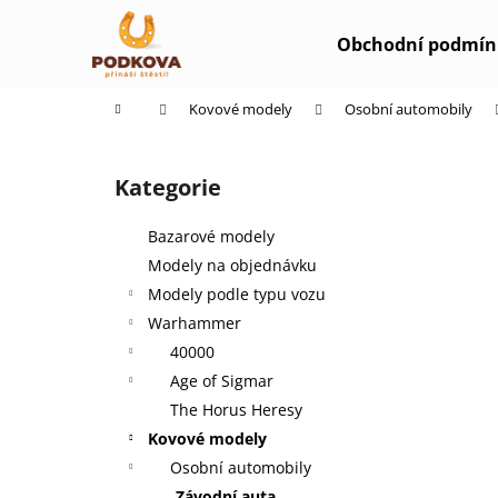
K
Přejít
na
o
Obchodní podmín
obsah
Zpět
Zpět
š
do
do
í
Domů
Kovové modely
Osobní automobily
k
obchodu
obchodu
P
o
Kategorie
Přeskočit
s
kategorie
t
Bazarové modely
r
Modely na objednávku
a
Modely podle typu vozu
n
Warhammer
n
40000
í
Age of Sigmar
p
The Horus Heresy
a
Kovové modely
n
Osobní automobily
e
Závodní auta