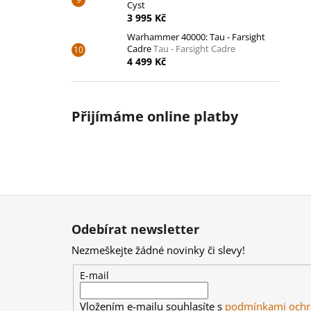
Cyst
3 995 Kč
Warhammer 40000: Tau - Farsight
Cadre
Tau - Farsight Cadre
4 499 Kč
Přijímáme online platby
Z
á
Odebírat newsletter
p
Nezmeškejte žádné novinky či slevy!
a
t
E-mail
í
Vložením e-mailu souhlasíte s
podmínkami ochr