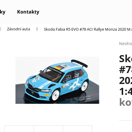
ky
Kontakty
Závodní auta
Skoda Fabia R5 EVO #78 ACI Rallye Monza 2020 M.
Co potřebujete najít?
Průmě
Neoho
hodno
Sk
produ
HLEDAT
je
#7
0,0
z
20
5
Doporučujeme
hvězdi
1:
ko