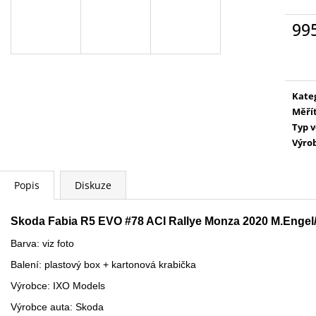
WARHAMMER 40000: EMPERORS
AGE OF SIGMAR:
CHILDREN - LORDS OF EXCESS
EATER - CHARN
99
EMPERORS CHILDREN - LORDS OF
3 995 Kč
EXCESS
Měr
cena
3 799 Kč
Kate
Měří
Typ 
Výro
Popis
Diskuze
Skoda Fabia R5 EVO #78 ACI Rallye Monza 2020 M.Engel/I
Barva: viz foto
Balení:
plastový box + kartonová krabička
Výrobce: IXO Models
Výrobce auta: Skoda