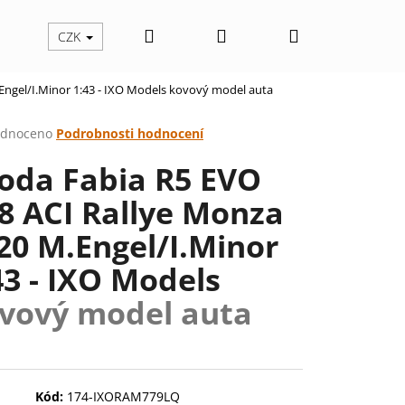
Hledat
Přihlášení
Nákupní
CZK
Engel/I.Minor 1:43 - IXO Models
kovový model auta
košík
rné
dnoceno
Podrobnosti hodnocení
cení
oda Fabia R5 EVO
ktu
8 ACI Rallye Monza
20 M.Engel/I.Minor
ček.
43 - IXO Models
vový model auta
Následující
Kód:
174-IXORAM779LQ