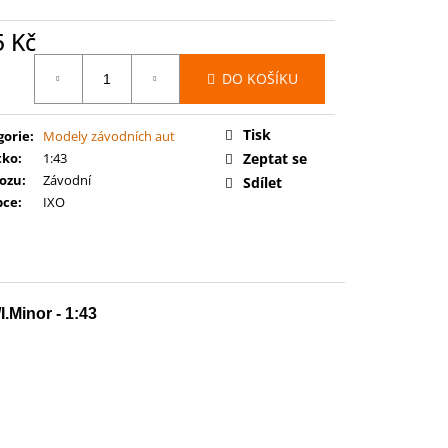
 BATTLEFORCE: FLESH-
ELGRAND JURY
5 Kč
ná
DO KOŠÍKU
:
Tisk
gorie
:
Modely závodních aut
tko
:
1:43
Zeptat se
vozu
:
Závodní
Sdílet
bce
:
IXO
.Minor - 1:43