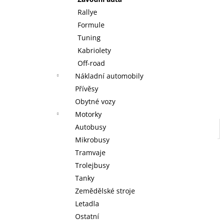
WARHAMMER 40000: EMPERORS
l
CHILDREN - BLISSBOUND WARBAND
Rallye
EMPERORS CHILDREN - BLISSBOUND
Formule
WARBAND
Tuning
4 499 Kč
Kabriolety
Off-road
Nákladní automobily
Přívěsy
Obytné vozy
Motorky
Autobusy
Mikrobusy
Tramvaje
Trolejbusy
Tanky
Zemědělské stroje
Letadla
Ostatní