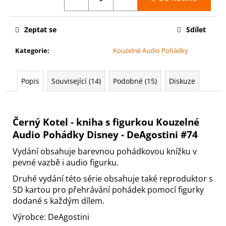
č
u
j
Zeptat se
Sdílet
e
m
Kategorie
:
Kouzelné Audio Pohádky
e
Popis
Související (14)
Podobné (15)
Diskuze
PETR
PAN
-
KNIHA
Černý Kotel - kniha s figurkou Kouzelné
S
FIGURKOU
Audio Pohádky Disney - DeAgostini #74
KOUZELNÉ
AUDIO
Vydání obsahuje barevnou pohádkovou knížku v
POHÁDKY
pevné vazbě i audio figurku.
DISNEY
#68
Druhé vydání této série obsahuje také reproduktor s
-
SD kartou pro přehrávání pohádek pomocí figurky
DEAGOSTINI
PETR
dodané s každým dílem.
PAN
-
Výrobce: DeAgostini
KNIHA