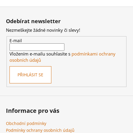
S
Z
FIGURKOU
á
269
Odebírat newsletter
Kč
p
Nezmeškejte žádné novinky či slevy!
a
t
E-mail
í
Vložením e-mailu souhlasíte s
podmínkami ochrany
osobních údajů
PŘIHLÁSIT SE
Informace pro vás
Obchodní podmínky
Podmínky ochrany osobních údajů