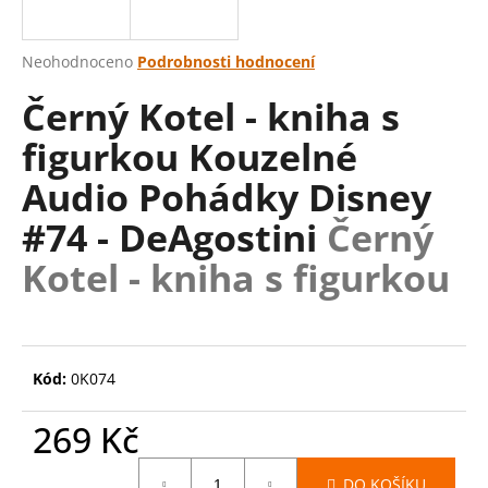
a
j
Průměrné
Neohodnoceno
Podrobnosti hodnocení
í
hodnocení
Černý Kotel - kniha s
produktu
t
je
?
figurkou Kouzelné
0,0
z
Audio Pohádky Disney
5
hvězdiček.
#74 - DeAgostini
Černý
HLEDAT
Kotel - kniha s figurkou
D
o
Kód:
0K074
p
o
269 Kč
r
u
Měrná
DO KOŠÍKU
cena: