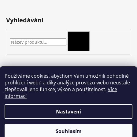
Vyhledávání
HLEDAT
Kontakt
Používáme cookies, abychom Vám umožnili pohodlné
prohlížení webu a díky analýze provozu webu neustále
podkova-shop
@
seznam.cz
zlepšovali jeho funkce, výkon a použitelnost.
Více
+420 704 397 000
informací
Nastavení
Vytvořil Shoptet
Souhlasím
Copyright 2026
podkova.cz
. Všechna práva vyhrazena.