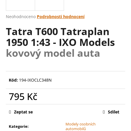
a
j
Průměrné
Neohodnoceno
Podrobnosti hodnocení
í
hodnocení
Tatra T600 Tatraplan
produktu
t
je
?
1950 1:43 - IXO Models
0,0
z
kovový model auta
5
hvězdiček.
HLEDAT
Kód:
194-IXOCLC348N
D
795 Kč
o
Měrná
p
cena:
o
Zeptat se
Sdílet
r
Modely osobních
u
Kategorie
:
automobilů