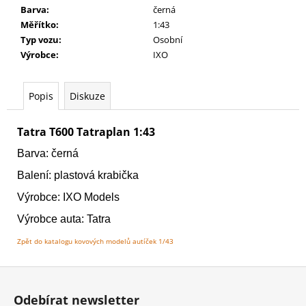
č
Barva
:
černá
u
Měřítko
:
1:43
j
Typ vozu
:
Osobní
e
Výrobce
:
IXO
m
e
Popis
Diskuze
AGE
OF
Tatra T600 Tatraplan 1:43
SIGMAR:
BATTLEFORCE:
Barva: černá
CITIES
OF
Balení: plastová krabička
SIGMAR
Výrobce:
IXO Models
-
FREEGUILD
Výrobce auta: Tatra
FUSILLIERS
1
Zpět do katalogu kovových modelů autíček 1/43
149
Kč
Z
á
Odebírat newsletter