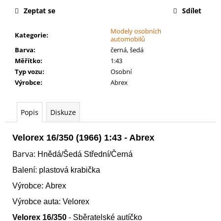
č
Zeptat se
Sdílet
u
j
Modely osobních
e
Kategorie
:
automobilů
m
Barva
:
černá, šedá
e
Měřítko
:
1:43
Typ vozu
:
Osobní
Výrobce
:
Abrex
WARHAMMER
40000:
RED
CORSAIRS
Popis
Diskuze
-
BATTLEFORCE
-
Velorex 16/350 (1966) 1:43 - Abrex
LORDS
OF
Barva:
Hnědá/Šedá Střední/Černá
THE
MAELSTROM
Balení: plastová krabička
3
Výrobce: Abrex
999
Kč
Výrobce auta:
Velorex
Velorex 16/350
- Sběratelské autíčko