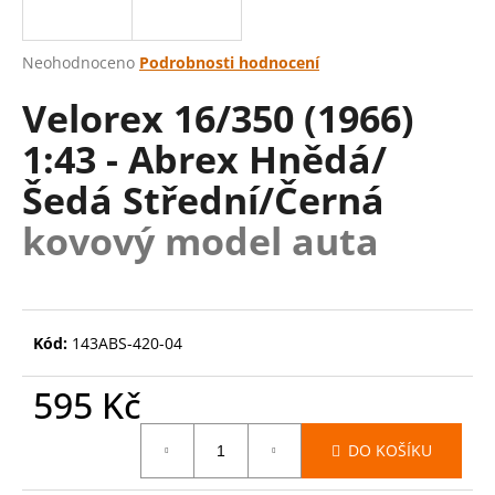
a
j
Průměrné
Neohodnoceno
Podrobnosti hodnocení
í
hodnocení
Velorex 16/350 (1966)
produktu
t
je
?
1:43 - Abrex Hnědá/
0,0
z
Šedá Střední/Černá
5
hvězdiček.
kovový model auta
HLEDAT
Kód:
143ABS-420-04
D
o
595 Kč
p
o
Měrná
r
DO KOŠÍKU
cena:
u