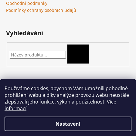
Obchodní podmínky
Podmínky ochrany osobních údajů
Vyhledávání
HLEDAT
Kontakt
Používáme cookies, abychom Vám umožnili pohodlné
prohlížení webu a díky analýze provozu webu neustále
podkova-shop
@
seznam.cz
zlepšovali jeho funkce, výkon a použitelnost.
Více
+420 704 397 000
informací
Nastavení
Vytvořil Shoptet