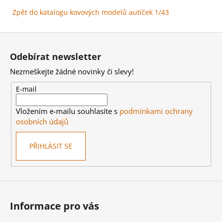
Zpět do katalogu kovových modelů autíček 1/43
Z
á
Odebírat newsletter
p
Nezmeškejte žádné novinky či slevy!
a
t
E-mail
í
Vložením e-mailu souhlasíte s
podmínkami ochrany
osobních údajů
PŘIHLÁSIT SE
Informace pro vás