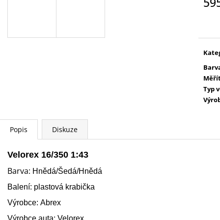
59
PETR PAN - KNIHA S FIGURKOU
WARHAMMER 400
KOUZELNÉ AUDIO POHÁDKY DISNEY
SPEARHEAD FO
Měr
#68 - DEAGOSTINI
PETR PAN - KNIHA S
cena
4 399 Kč
FIGURKOU
269 Kč
Kate
Barv
Měří
Typ 
Výro
Popis
Diskuze
Velorex 16/350 1:43
Barva:
Hnědá/Šedá/Hnědá
Balení: plastová krabička
Výrobce: Abrex
Výrobce auta:
Velorex