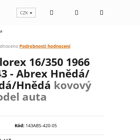
Hledat
Přihlášení
Nákupní
CZK
ta
košík
rné
dnoceno
Podrobnosti hodnocení
cení
lorex 16/350 1966
ktu
43 - Abrex Hnědá/
dá/Hnědá
kovový
ček.
del auta
Kód:
143ABS-420-05
Následující