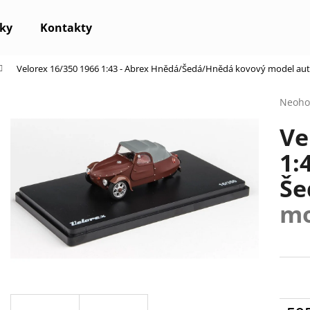
ky
Kontakty
Velorex 16/350 1966 1:43 - Abrex Hnědá/Šedá/Hnědá
kovový model au
Co potřebujete najít?
Průmě
Neoho
hodno
Ve
produ
HLEDAT
je
1:
0,0
z
Še
5
Doporučujeme
hvězdi
mo