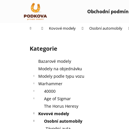
K
Přejít
na
o
Obchodní podmín
obsah
Zpět
Zpět
š
do
do
í
Domů
Kovové modely
Osobní automobily
k
obchodu
obchodu
P
o
Kategorie
Přeskočit
s
kategorie
t
Bazarové modely
r
Modely na objednávku
a
Modely podle typu vozu
n
Warhammer
n
40000
í
Age of Sigmar
p
The Horus Heresy
a
Kovové modely
n
Osobní automobily
e
Závodní auta