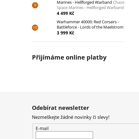
Marines - Hellforged Warband
Chaos
Space Marines - Hellforged Warband
4 499 Kč
Warhammer 40000: Red Corsairs -
Battleforce - Lords of the Maelstrom
3 999 Kč
Přijímáme online platby
Z
á
Odebírat newsletter
p
Nezmeškejte žádné novinky či slevy!
a
t
E-mail
í