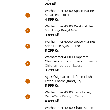
269 Kč
Warhammer 40000: Space Marines -
Spearhead Force
4 399 Kč
Warhammer 40000: Wrath of the
Soul Forge King (ENG)
3 899 Kč
Warhammer 40000: Space Marines -
Srike Force Agastus (ENG)
3 299 Kč
Warhammer 40000: Emperors
Children - Lords of Excess
Emperors
Children - Lords of Excess
3 799 Kč
Age Of Sigmar: Battleforce: Flesh-
Eater - Charnelgrand Jury
3 995 Kč
Warhammer 40000: Tau - Farsight
Cadre
Tau - Farsight Cadre
4 499 Kč
Warhammer 40000: Chaos Space