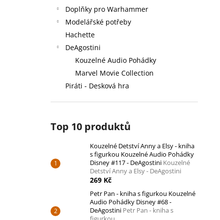
Doplňky pro Warhammer
Modelářské potřeby
Hachette
DeAgostini
Kouzelné Audio Pohádky
Marvel Movie Collection
Piráti - Desková hra
Top 10 produktů
Kouzelné Detství Anny a Elsy - kniha
s figurkou Kouzelné Audio Pohádky
Disney #117 - DeAgostini
Kouzelné
Detství Anny a Elsy - DeAgostini
269 Kč
Petr Pan - kniha s figurkou Kouzelné
Audio Pohádky Disney #68 -
DeAgostini
Petr Pan - kniha s
figurkou