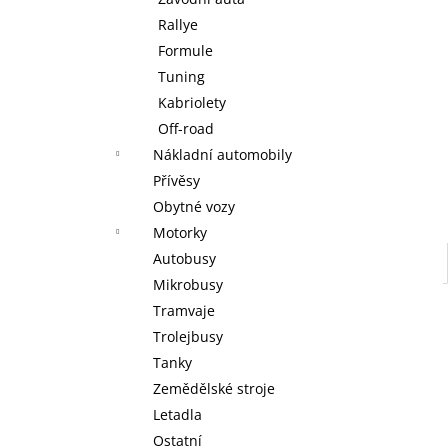
KOUZELNÉ DETSTVÍ ANNY A ELSY -
l
KNIHA S FIGURKOU KOUZELNÉ AUDIO
Rallye
POHÁDKY DISNEY #117 - DEAGOSTINI
Formule
KOUZELNÉ DETSTVÍ ANNY A ELSY -
DEAGOSTINI
Tuning
269 Kč
Kabriolety
Off-road
Nákladní automobily
Přívěsy
Obytné vozy
Motorky
Autobusy
Mikrobusy
Tramvaje
Trolejbusy
Tanky
Zemědělské stroje
Letadla
Ostatní