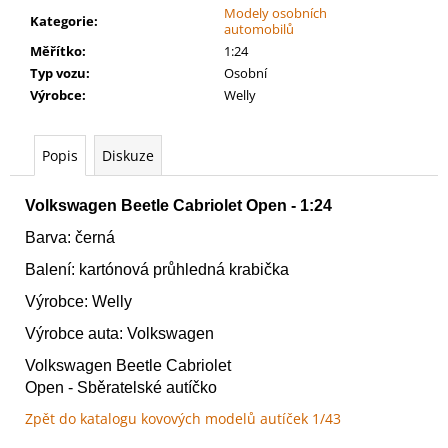
č
Modely osobních
Kategorie
:
u
automobilů
j
Měřítko
:
1:24
e
Typ vozu
:
Osobní
m
Výrobce
:
Welly
e
Popis
Diskuze
AGE
OF
SIGMAR:
Volkswagen Beetle Cabriolet Open - 1:24
BATTLEFORCE:
Barva:
černá
FLESH-
EATER
Balení: kartónová průhledná krabička
-
CHARNELGRAND
Výrobce:
Welly
JURY
3
Výrobce auta: Volkswagen
995
Volkswagen Beetle Cabriolet
Kč
Open - Sběratelské autíčko
Zpět do katalogu kovových modelů autíček 1/43