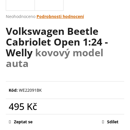
a
j
Průměrné
Neohodnoceno
Podrobnosti hodnocení
í
hodnocení
Volkswagen Beetle
produktu
t
je
?
Cabriolet Open 1:24 -
0,0
z
Welly
kovový model
5
hvězdiček.
auta
HLEDAT
Kód:
WE22091BK
D
o
495 Kč
p
o
Měrná
r
cena:
Zeptat se
Sdílet
u