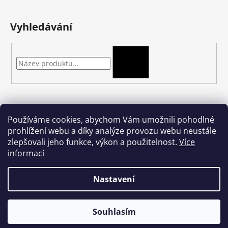
Vyhledávání
HLEDAT
Kontakt
Používáme cookies, abychom Vám umožnili pohodlné
prohlížení webu a díky analýze provozu webu neustále
podkova-shop
@
seznam.cz
zlepšovali jeho funkce, výkon a použitelnost.
Více
+420 704 397 000
informací
Nastavení
Vytvořil Shoptet
Souhlasím
Copyright 2026
podkova.cz
. Všechna práva vyhrazena.