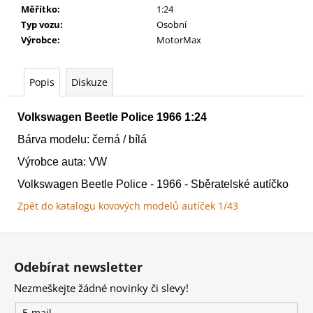
č
Měřítko
:
1:24
u
Typ vozu
:
Osobní
j
Výrobce
:
MotorMax
e
m
e
Popis
Diskuze
Volkswagen Beetle Police 1966 1:24
AGE
OF
Bárva modelu: černá / bílá
SIGMAR:
BATTLEFORCE:
Výrobce auta: VW
MAGGOTKIN
OF
Volkswagen Beetle Police - 1966 - Sběratelské autíčko
NURGLE
-
Zpět do katalogu kovových modelů autíček 1/43
SHUDDERBLIGHT
CYST
Z
3
á
995
Odebírat newsletter
Kč
p
Nezmeškejte žádné novinky či slevy!
a
E-mail