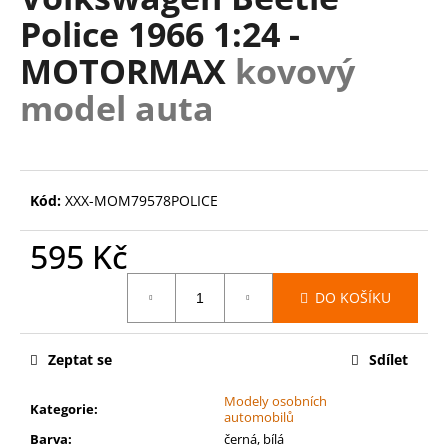
je
a
Police 1966 1:24 -
0,0
z
j
MOTORMAX
kovový
5
í
hvězdiček.
model auta
t
?
Kód:
XXX-MOM79578POLICE
HLEDAT
595 Kč
Měrná
DO KOŠÍKU
cena:
D
o
Zeptat se
Sdílet
p
o
Modely osobních
r
Kategorie
:
automobilů
u
Barva
:
černá, bílá