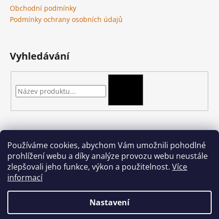
Obchodní podmínky
Podmínky ochrany osobních údajů
Vyhledávání
HLEDAT
Kontakt
Používáme cookies, abychom Vám umožnili pohodlné
prohlížení webu a díky analýze provozu webu neustále
podkova-shop
@
seznam.cz
zlepšovali jeho funkce, výkon a použitelnost.
Více
+420 704 397 000
informací
Nastavení
Vytvořil Shoptet