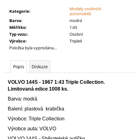
č
u
Modely osobních
Kategorie
:
j
automobilů
e
Barva
:
modrá
m
Měřítko
:
1:43
e
Typ vozu
:
Osobní
Výrobce
:
Triple9
Položka byla vyprodána…
WARHAMMER
40000:
EMPERORS
Popis
Diskuze
CHILDREN
-
BLISSBOUND
VOLVO 144S - 1967 1:43 Triple Collection.
WARBAND
Limitovaná edice 1008 ks.
EMPERORS
CHILDREN
Barva: modrá
-
BLISSBOUND
Balení: plastová krabička
WARBAND
Výrobce: Triple Collection
4
499
Výrobce auta: VOLVO
Kč
VOLVO 144S - Sběratelské autíčko