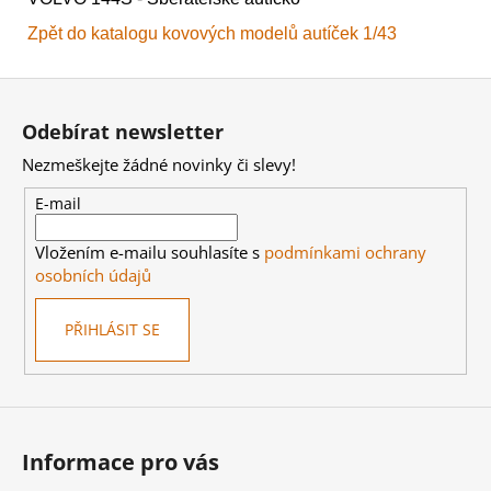
Zpět do katalogu kovových modelů autíček 1/43
Z
á
Odebírat newsletter
p
Nezmeškejte žádné novinky či slevy!
a
t
E-mail
í
Vložením e-mailu souhlasíte s
podmínkami ochrany
osobních údajů
PŘIHLÁSIT SE
Informace pro vás