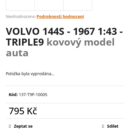
a
j
Průměrné
Neohodnoceno
Podrobnosti hodnocení
í
hodnocení
VOLVO 144S - 1967 1:43 -
produktu
t
je
?
TRIPLE9
kovový model
0,0
z
auta
5
hvězdiček.
HLEDAT
Položka byla vyprodána…
D
Kód:
137-T9P-10005
o
p
795 Kč
o
r
Měrná
cena:
u
Zeptat se
Sdílet