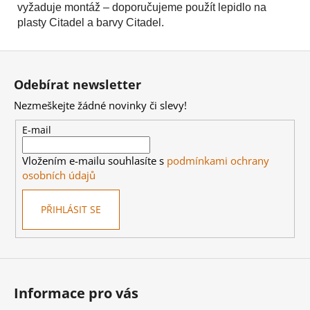
Kč
vyžaduje montáž – doporučujeme použít lepidlo na
plasty Citadel a barvy Citadel.
Z
á
Odebírat newsletter
p
Nezmeškejte žádné novinky či slevy!
a
t
E-mail
í
Vložením e-mailu souhlasíte s
podmínkami ochrany
osobních údajů
PŘIHLÁSIT SE
Informace pro vás