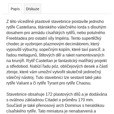
č
u
Popis
Diskuze
j
e
Z této vícedílné plastové stavebnice postavíte jednoho
m
rytíře Castellana, titánského válečného lorda s dlouhým
e
dosahem pro armádu císařských rytířů, nebo potulného
Freebladea pro ostatní síly Impéria. Tento supertěžký
WARHAMMER
chodec je vyzbrojen plazmovým decimátorem, který
40000:
vypouští výbuchy, sopečným kopím, které taví pancíř, a
EMPERORS
řadou meltagunů, štítových děl a raket namontovaných
CHILDREN
-
na krunýři. Rytíř Castellan je fantastický malířský projekt
LORDS
a středobod. Nabízí řadu póz, obličejových desek a částí
OF
zbroje, které vám umožní vytvořit skutečně jedinečný
EXCESS
válečný nástroj. Tuto stavebnici lze sestavit také jako
EMPERORS
CHILDREN
rytíře Valiant a či rytíře Tyrant pro rytíře Chaosu.
-
LORDS
Stavebnice obsahuje 172 plastových dílů a je dodávána
OF
EXCESS
s oválnou základnou Citadel o průměru 170 mm.
Součástí je také přenosový arch Dominus s heraldikou
3
799
císařského rytíře. Tato miniatura je nenabarvená a