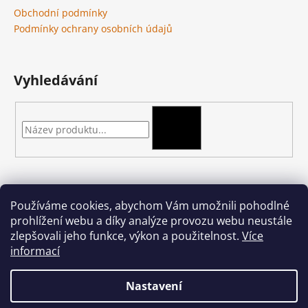
Obchodní podmínky
Podmínky ochrany osobních údajů
Vyhledávání
HLEDAT
Kontakt
Používáme cookies, abychom Vám umožnili pohodlné
prohlížení webu a díky analýze provozu webu neustále
podkova-shop
@
seznam.cz
zlepšovali jeho funkce, výkon a použitelnost.
Více
+420 704 397 000
informací
Nastavení