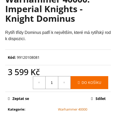
je
a
Imperial Knights -
0,0
z
j
Knight Dominus
5
í
hvězdiček.
t
?
Rytíři třídy Dominus patří k největším, které má rytířský rod
k dispozici.
Kód:
99120108081
HLEDAT
3 599 Kč
Měrná
D
DO KOŠÍKU
cena:
o
p
Zeptat se
Sdílet
o
r
Kategorie
:
Warhammer 40000
u