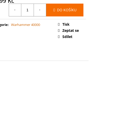
99 Kč
 BATTLEFORCE: FLESH-
ELGRAND JURY
ná
DO KOŠÍKU
:
Tisk
gorie
:
Warhammer 40000
Zeptat se
Sdílet