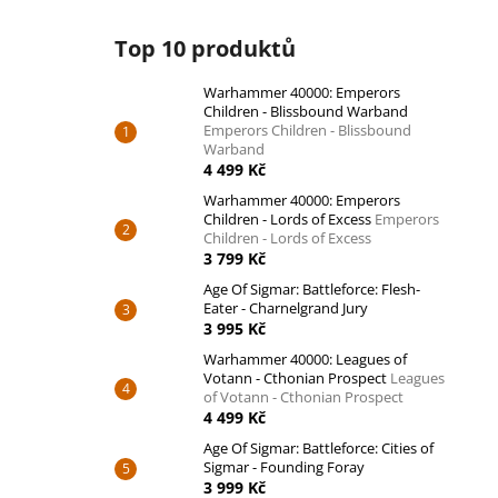
Top 10 produktů
Warhammer 40000: Emperors
Children - Blissbound Warband
Emperors Children - Blissbound
Warband
4 499 Kč
Warhammer 40000: Emperors
Children - Lords of Excess
Emperors
Children - Lords of Excess
3 799 Kč
Age Of Sigmar: Battleforce: Flesh-
Eater - Charnelgrand Jury
3 995 Kč
Warhammer 40000: Leagues of
Votann - Cthonian Prospect
Leagues
of Votann - Cthonian Prospect
4 499 Kč
Age Of Sigmar: Battleforce: Cities of
Sigmar - Founding Foray
3 999 Kč