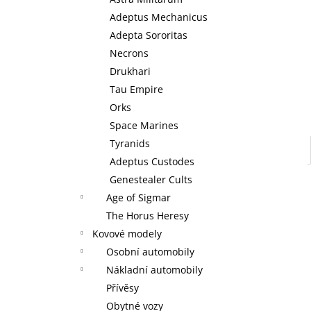
WARHAMMER 40000: EMPERORS
l
CHILDREN - BLISSBOUND WARBAND
Adeptus Mechanicus
EMPERORS CHILDREN - BLISSBOUND
Adepta Sororitas
WARBAND
Necrons
4 499 Kč
Drukhari
Tau Empire
Orks
Space Marines
Tyranids
Adeptus Custodes
Genestealer Cults
Age of Sigmar
The Horus Heresy
Kovové modely
Osobní automobily
Nákladní automobily
Přívěsy
Obytné vozy