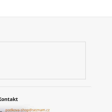
Kontakt
podkova-shop
@
seznam.cz