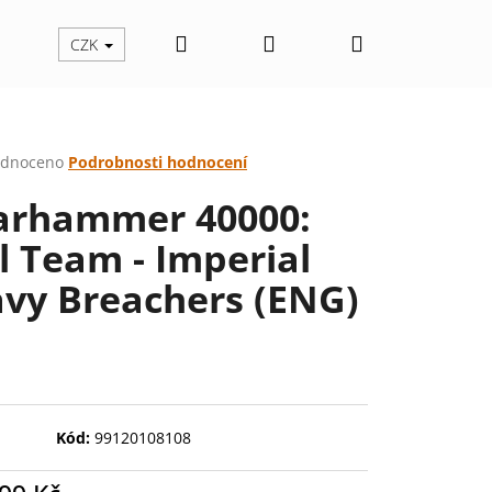
Hledat
Přihlášení
Nákupní
CZK
košík
rné
dnoceno
Podrobnosti hodnocení
cení
rhammer 40000:
ktu
ll Team - Imperial
vy Breachers (ENG)
ček.
Kód:
99120108108
Následující