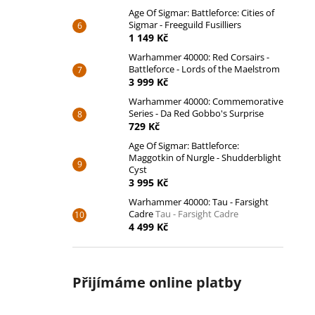
Age Of Sigmar: Battleforce: Cities of
Sigmar - Freeguild Fusilliers
1 149 Kč
Warhammer 40000: Red Corsairs -
Battleforce - Lords of the Maelstrom
3 999 Kč
Warhammer 40000: Commemorative
Series - Da Red Gobbo's Surprise
729 Kč
Age Of Sigmar: Battleforce:
Maggotkin of Nurgle - Shudderblight
Cyst
3 995 Kč
Warhammer 40000: Tau - Farsight
Cadre
Tau - Farsight Cadre
4 499 Kč
Přijímáme online platby