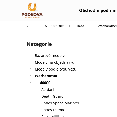
K
Přejít
na
o
Obchodní podmín
obsah
Zpět
Zpět
š
do
do
í
Domů
Warhammer
40000
Warhammer 4
k
obchodu
obchodu
P
o
Kategorie
Přeskočit
s
kategorie
t
Bazarové modely
r
Modely na objednávku
a
Modely podle typu vozu
n
Warhammer
n
40000
í
Aeldari
p
Death Guard
a
Chaos Space Marines
n
Chaos Daemons
e
Astra Militarum