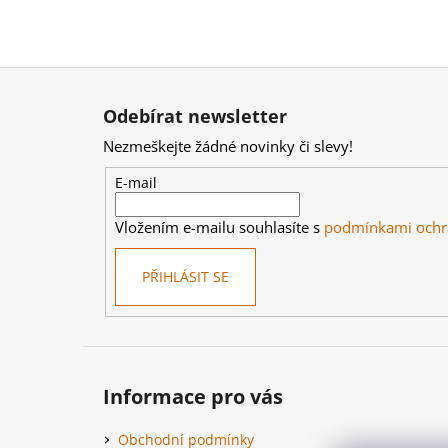
Z
á
Odebírat newsletter
p
Nezmeškejte žádné novinky či slevy!
a
t
E-mail
í
Vložením e-mailu souhlasíte s
podmínkami ochr
PŘIHLÁSIT SE
Informace pro vás
Obchodní podmínky