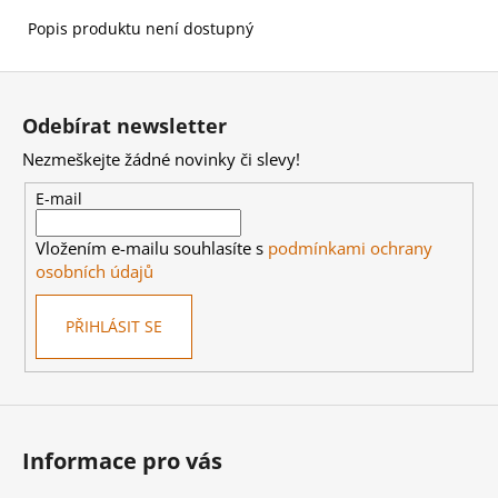
č
u
Popis produktu není dostupný
j
e
Z
m
á
e
Odebírat newsletter
p
Nezmeškejte žádné novinky či slevy!
a
WARHAMMER
t
E-mail
40000:
í
EMPERORS
CHILDREN
Vložením e-mailu souhlasíte s
podmínkami ochrany
-
osobních údajů
BLISSBOUND
WARBAND
EMPERORS
PŘIHLÁSIT SE
CHILDREN
-
BLISSBOUND
WARBAND
4
499
Informace pro vás
Kč