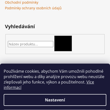
Obchodní podmínky
Podmínky ochrany osobních údajů
Vyhledávání
HLEDAT
Kontakt
Používáme cookies, abychom Vám umožnili pohodlné
prohlížení webu a díky analýze provozu webu neustále
podkova-shop
@
seznam.cz
zlepšovali jeho funkce, výkon a použitelnost.
Více
+420 704 397 000
informací
Nastavení
Vytvořil Shoptet