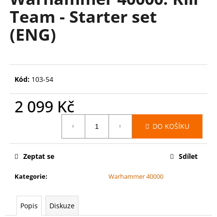
je
a
Team - Starter set
0,0
z
j
(ENG)
5
í
hvězdiček.
t
?
Kód:
103-54
2 099 Kč
HLEDAT
Měrná
DO KOŠÍKU
cena:
D
Zeptat se
Sdílet
o
p
Kategorie
:
Warhammer 40000
o
r
Popis
Diskuze
u