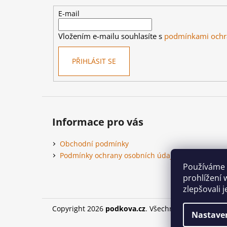
a
t
E-mail
í
Vložením e-mailu souhlasíte s
podmínkami ochr
PŘIHLÁSIT SE
Informace pro vás
Obchodní podmínky
Podmínky ochrany osobních údajů
Používáme 
prohlížení 
zlepšovali 
Copyright 2026
podkova.cz
. Všechna práva vyhraz
Nastave