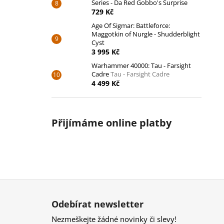
Series - Da Red Gobbo's Surprise
729 Kč
Age Of Sigmar: Battleforce:
Maggotkin of Nurgle - Shudderblight
Cyst
3 995 Kč
Warhammer 40000: Tau - Farsight
Cadre
Tau - Farsight Cadre
4 499 Kč
Přijímáme online platby
Z
á
Odebírat newsletter
p
Nezmeškejte žádné novinky či slevy!