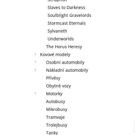
WARHAMMER 40000: EMPERORS
l
CHILDREN - BLISSBOUND WARBAND
Slaves to Darkness
EMPERORS CHILDREN - BLISSBOUND
Soulblight Gravelords
WARBAND
Stormcast Eternals
4 499 Kč
Sylvaneth
Underworlds
The Horus Heresy
Kovové modely
Osobní automobily
Nákladní automobily
Přívěsy
Obytné vozy
Motorky
Autobusy
Mikrobusy
Tramvaje
Trolejbusy
Tanky