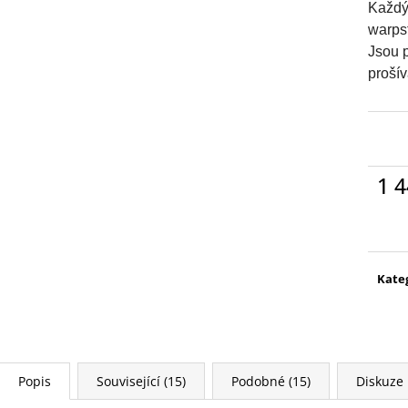
WARHAMMER 40000: EMPERORS
AGE OF SIGMAR:
Každý
CHILDREN - LORDS OF EXCESS
EATER - CHARN
warpst
EMPERORS CHILDREN - LORDS OF
3 995 Kč
EXCESS
Jsou p
prošív
3 799 Kč
1 4
Měr
cena
Kate
Popis
Související (15)
Podobné (15)
Diskuze