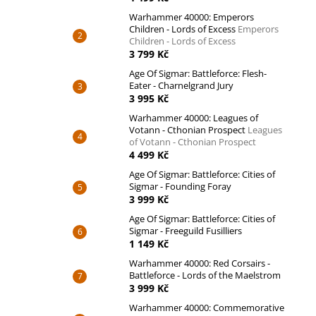
Warhammer 40000: Emperors
Children - Lords of Excess
Emperors
Children - Lords of Excess
3 799 Kč
Age Of Sigmar: Battleforce: Flesh-
Eater - Charnelgrand Jury
3 995 Kč
Warhammer 40000: Leagues of
Votann - Cthonian Prospect
Leagues
of Votann - Cthonian Prospect
4 499 Kč
Age Of Sigmar: Battleforce: Cities of
Sigmar - Founding Foray
3 999 Kč
Age Of Sigmar: Battleforce: Cities of
Sigmar - Freeguild Fusilliers
1 149 Kč
Warhammer 40000: Red Corsairs -
Battleforce - Lords of the Maelstrom
3 999 Kč
Warhammer 40000: Commemorative