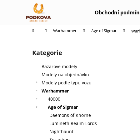
K
Přejít
na
o
Obchodní podmín
obsah
Zpět
Zpět
š
do
do
í
Domů
Warhammer
Age of Sigmar
Warh
k
obchodu
obchodu
P
o
Kategorie
Přeskočit
s
kategorie
t
Bazarové modely
r
Modely na objednávku
a
Modely podle typu vozu
n
Warhammer
n
40000
í
Age of Sigmar
p
Daemons of Khorne
a
Lumineth Realm-Lords
n
Nighthaunt
e
Seraphon