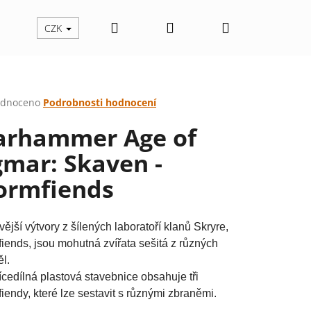
Hledat
Přihlášení
Nákupní
CZK
košík
rné
dnoceno
Podrobnosti hodnocení
cení
rhammer Age of
ktu
gmar: Skaven -
ormfiends
ček.
ější výtvory z šílených laboratoří klanů Skryre,
iends, jsou mohutná zvířata sešitá z různých
ěl.
ícedílná plastová stavebnice obsahuje tři
Následující
iendy, které lze sestavit s různými zbraněmi.