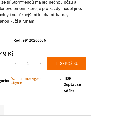
 BATTLEFORCE: FLESH-
 ze tří Stormfiendů má jedinečnou pózu a
ELGRAND JURY
onové brnění, které je pro každý model jiné.
okryti nejrůznějšími trubkami, kabely,
anou kůží a runami.
Kód:
99120206036
49 Kč
ná
DO KOŠÍKU
:
Tisk
Warhammer Age of
gorie
:
Sigmar
Zeptat se
Sdílet