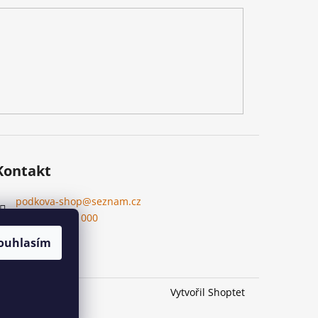
Kontakt
podkova-shop
@
seznam.cz
+420 704 397 000
ouhlasím
Vytvořil Shoptet